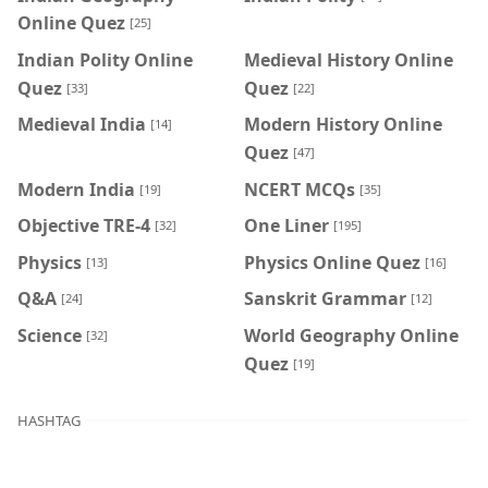
Online Quez
[25]
Indian Polity Online
Medieval History Online
Quez
Quez
[33]
[22]
Medieval India
Modern History Online
[14]
Quez
[47]
Modern India
NCERT MCQs
[19]
[35]
Objective TRE-4
One Liner
[32]
[195]
Physics
Physics Online Quez
[13]
[16]
Q&A
Sanskrit Grammar
[24]
[12]
Science
World Geography Online
[32]
Quez
[19]
HASHTAG