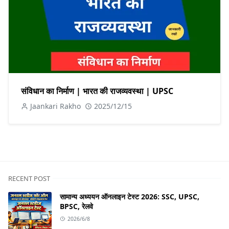
संविधान का निर्माण | भारत की राजव्यवस्था | UPSC
Jaankari Rakho
2025/12/15
RECENT POST
सामान्य अध्ययन ऑनलाइन टेस्ट 2026: SSC, UPSC,
BPSC, रेलवे
2026/6/8