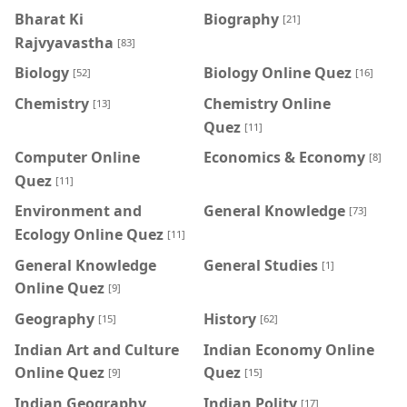
Bharat Ki
Biography
[21]
Rajvyavastha
[83]
Biology
Biology Online Quez
[52]
[16]
Chemistry
Chemistry Online
[13]
Quez
[11]
Computer Online
Economics & Economy
[8]
Quez
[11]
Environment and
General Knowledge
[73]
Ecology Online Quez
[11]
General Knowledge
General Studies
[1]
Online Quez
[9]
Geography
History
[15]
[62]
Indian Art and Culture
Indian Economy Online
Online Quez
Quez
[9]
[15]
Indian Geography
Indian Polity
[17]