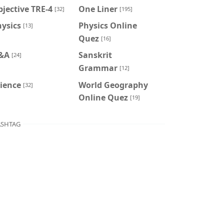
jective TRE-4
One Liner
[32]
[195]
ysics
Physics Online
[13]
Quez
[16]
&A
Sanskrit
[24]
Grammar
[12]
ience
World Geography
[32]
Online Quez
[19]
SHTAG