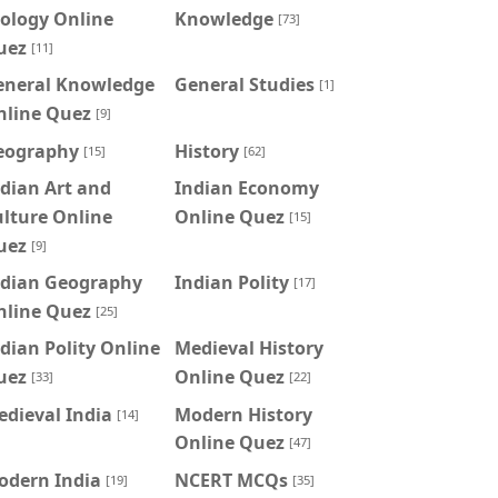
ology Online
Knowledge
[73]
uez
[11]
eneral Knowledge
General Studies
[1]
nline Quez
[9]
eography
History
[15]
[62]
dian Art and
Indian Economy
lture Online
Online Quez
[15]
uez
[9]
ndian Geography
Indian Polity
[17]
nline Quez
[25]
dian Polity Online
Medieval History
uez
Online Quez
[33]
[22]
dieval India
Modern History
[14]
Online Quez
[47]
odern India
NCERT MCQs
[19]
[35]