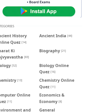
TEGORIES
cient History
Ancient India
[44]
nline Quez
[14]
arat Ki
Biography
[21]
ajvyavastha
[83]
iology
Biology Online
[52]
Quez
[16]
hemistry
Chemistry Online
[13]
Quez
[11]
omputer Online
Economics &
uez
Economy
[11]
[8]
nvironment and
General