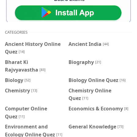
CATEGORIES
Ancient History Online
Ancient India
[44]
Quez
[14]
Bharat Ki
Biography
[21]
Rajvyavastha
[83]
Biology
Biology Online Quez
[52]
[16]
Chemistry
Chemistry Online
[13]
Quez
[11]
Computer Online
Economics & Economy
[8]
Quez
[11]
Environment and
General Knowledge
[73]
Ecology Online Quez
[11]