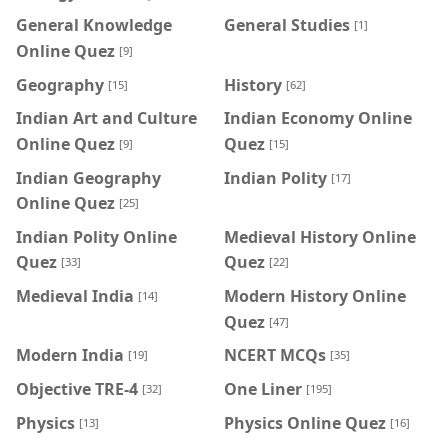
General Knowledge
General Studies
[1]
Online Quez
[9]
Geography
History
[15]
[62]
Indian Art and Culture
Indian Economy Online
Online Quez
Quez
[9]
[15]
Indian Geography
Indian Polity
[17]
Online Quez
[25]
Indian Polity Online
Medieval History Online
Quez
Quez
[33]
[22]
Medieval India
Modern History Online
[14]
Quez
[47]
Modern India
NCERT MCQs
[19]
[35]
Objective TRE-4
One Liner
[32]
[195]
Physics
Physics Online Quez
[13]
[16]