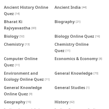
Ancient History Online
Ancient India
[44]
Quez
[14]
Bharat Ki
Biography
[21]
Rajvyavastha
[83]
Biology
Biology Online Quez
[52]
[16]
Chemistry
Chemistry Online
[13]
Quez
[11]
Computer Online
Economics & Economy
[8]
Quez
[11]
Environment and
General Knowledge
[73]
Ecology Online Quez
[11]
General Knowledge
General Studies
[1]
Online Quez
[9]
Geography
History
[15]
[62]