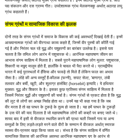
मेलकणक्कु अर्थात् अठारह मुख्य ग्रंथ कहलाते हैं। इनमें अठारह मुख्य ग्रंथ हैं: आठ
पद्य संकलन और दस ग्राम्य गीत। उपदेशात्मक ग्रंथ मेलकणक्कु अर्थात् अठारह लघु
ग्रंथ कहलाते हैं।
संगम ग्रंथों म सामाजिक विकास की झलक
दोनों तरह के संगम ग्रंथों में समाज के विकास की कई अवस्थाएँ दिखाई देती हैं। इनमें
आख्यानात्मक ग्रंथों को वीरगाथा काव्य कहते हैं, जिनमें वीर पुरुषों की कीर्ति गाई
गई है और निरंतर चल रहे युद्ध और पशुहरणों का बारंबार उल्लेख है। इससे पता
चलता है कि तमिल लोग आरंभ में पशुचारक थे। आरंभिक महापाषाण जीवन का
आभास संगम साहित्य में मिलता है। सबसे पुराने महापाषाणिक लोग मूलत: पशुचारक,
शिकारी या मछुए मालूम होते हैं, हालाँकि वे चावल भी पैदा करते थे। प्रायद्वीपीय
भारत में कई पुरास्थलों में हँसिया और फावड़े तो मिले हैं लेकिन फाल का अभाव
जैसा है। लोहे की अन्य वस्तुएँ हैं-कीलक (फन्नी), सपाट सेल्ट, 'बाणाग्र, लंबी
तलवार और बर्ची, खूटी, और शूलाग्र हार्सबिट (horsebit) इत्यादि। ये हथियार
मुख्यतः युद्ध और शिकार के है। इसका कुछ प्रतिरूप संगम साहित्य में मिलता है
जिसमें निरंतर युद्धों और पशुहरणों की चर्चा है। संगम ग्रंथों से प्रकट होता है कि युद्ध
की लूट से लोगों का अच्छा निर्वाह होता था। उनमें यह भी कहा गया है कि जब
वीर मरता है तो वह पत्थर के टुकड़े के तुल्य हो जाता है। यह हमें पत्थर के टुकड़ों
के उस घेरे की याद दिलाता है जो महापाषाणिक लोगों की कब्रों पर बनाए जाते थे।
शायद बाद में इसी से वीरकल स्थापित करने की प्रथा चली जिसमें गाय या अन्य
वस्तुओं के लिए लड़ते-लड़ते मरने वाले वीरों के सम्मान में वीरकल अर्थात् स्मारक
स्वरूप वीर-प्रस्तर खड़ा किया जाता था। संभव है कि संगम साहित्य में वर्णित
सामाजिक विकास की आरंभिक अवस्था आरंभिक महापाषाण युग के आरंभ से