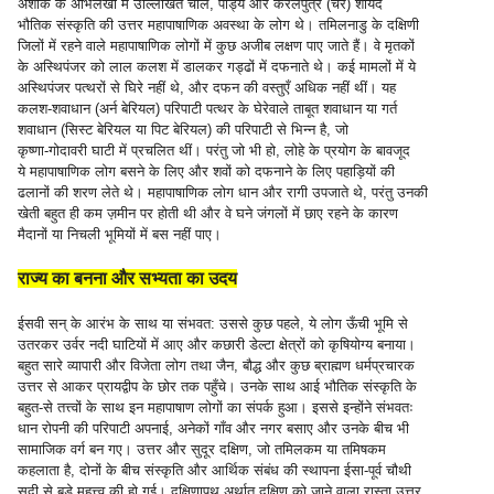
अशोक के अभिलेखों में उल्लिखित चोल, पांड्य और केरलपुत्र (चेर) शायद
भौतिक संस्कृति की उत्तर महापाषाणिक अवस्था के लोग थे। तमिलनाडु के दक्षिणी
जिलों में रहने वाले महापाषाणिक लोगों में कुछ अजीब लक्षण पाए जाते हैं। वे मृतकों
के अस्थिपंजर को लाल कलश में डालकर गड्ढों में दफनाते थे। कई मामलों में ये
अस्थिपंजर पत्थरों से घिरे नहीं थे, और दफन की वस्तुएँ अधिक नहीं थीं। यह
कलश-शवाधान (अर्न बेरियल) परिपाटी पत्थर के घेरेवाले ताबूत शवाधान या गर्त
शवाधान (सिस्ट बेरियल या पिट बेरियल) की परिपाटी से भिन्न है, जो
कृष्णा-गोदावरी घाटी में प्रचलित थीं। परंतु जो भी हो, लोहे के प्रयोग के बावजूद
ये महापाषाणिक लोग बसने के लिए और शवों को दफनाने के लिए पहाड़ियों की
ढलानों की शरण लेते थे। महापाषाणिक लोग धान और रागी उपजाते थे, परंतु उनकी
खेती बहुत ही कम ज़मीन पर होती थी और वे घने जंगलों में छाए रहने के कारण
मैदानों या निचली भूमियों में बस नहीं पाए।
राज्य का बनना और सभ्यता का उदय
ईसवी सन् के आरंभ के साथ या संभवत: उससे कुछ पहले, ये लोग ऊँची भूमि से
उतरकर उर्वर नदी घाटियों में आए और कछारी डेल्टा क्षेत्रों को कृषियोग्य बनाया।
बहुत सारे व्यापारी और विजेता लोग तथा जैन, बौद्ध और कुछ ब्राह्मण धर्मप्रचारक
उत्तर से आकर प्रायद्वीप के छोर तक पहुँचे। उनके साथ आई भौतिक संस्कृति के
बहुत-से तत्त्वों के साथ इन महापाषाण लोगों का संपर्क हुआ। इससे इन्होंने संभवतः
धान रोपनी की परिपाटी अपनाई, अनेकों गाँव और नगर बसाए और उनके बीच भी
सामाजिक वर्ग बन गए। उत्तर और सुदूर दक्षिण, जो तमिलकम या तमिषकम
कहलाता है, दोनों के बीच संस्कृति और आर्थिक संबंध की स्थापना ईसा-पूर्व चौथी
सदी से बड़े महत्त्व की हो गई। दक्षिणापथ अर्थात् दक्षिण को जाने वाला रास्ता उत्तर