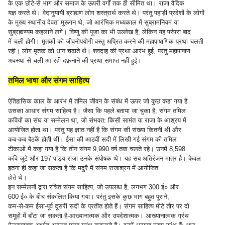
के एक छोटे-से भाग और समाज के ऊपरी वर्गों तक ही सीमित था। राजा वैदिक
यज्ञ करते थे। वेदानुयायी ब्राह्मण लोग शस्त्रार्थ करते थे। परंतु पहाड़ी प्रदेशों के लोगों
के मुख्य स्थानीय देवता मुरूगन थे, जो आरंभिक मध्यकाल में सुब्रामनियम या
सुब्रह्मण्यम कहलाने लगे। विष्णु की पूजा का भी उल्लेख है, लेकिन यह परंपरा बाद
में चली होगी। मृतकों को जीवनोपयोगी वस्तु अप्रित करने की महापाषाणिक प्रथा चलती
रही। लोग मृतक को धान चढ़ाते थे। शवदाह की प्रथा आरंभ हुई, परंतु महापाषाण
अवस्था से चली आ रही दफ़नाने की प्रथा समाप्त नहीं हुई।
तमिल भाषा और संगम साहित्य
ऐतिहासिक काल के आरंभ में तमिल जीवन के संबंध में ऊपर जो कुछ कहा गया है
उसका आधार संगम साहित्य है। जैसा कि पहले बताया जा चुका है, संगम तमिल
कवियों का संघ या सम्मेलन था, जो संभवत: किसी सामंत या राजा के आश्रय में
आयोजित होता था। परंतु यह ज्ञात नहीं है कि संगम की संख्या कितनी थी और
कब-कब बैठकें होती थीं। ईसा की आठवीं सदी में लिखी गई संगम की तमिल
टीकाओं में कहा गया है कि तीन संगम 9,990 वर्ष तक चलते रहे। उनमें 8,598
कवि जुटे और 197 पांड्य राजा उनके संपोषक थे। यह सब अतिरंजन मात्र है। केवल
इतना ही कहा जा सकता है कि मदुरै में संगम राजाश्रय में आयोजित
होते थे।
इन सम्मेलनों द्वारा रचित संगम साहित्य, जो उपलब्ध है, लगभग 300 ई० और
600 ई० के बीच संकलित किया गया। परंतु इसके कुछ भाग बहुत पुराने,
कम-से-कम ईसा-पूर्व दूसरी सदी के प्रतीत होते हैं। संगम साहित्य मोटे तौर पर दो
समूहों में बाँटा जा सकता है-आख्यानात्मक और उपदेशात्मक। आख्यानात्मक ग्रंथ