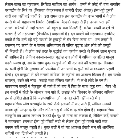
लेखन-कला का प्रचलन, लिखित साहित्य का आरंभ। इनमें से कोई भी बात भारतीय
प्रायद्वीप के सिरे पर (जिसका केंद्रस्थल है कावेरी डेल्टा अंचल) ईसा-पूर्व दूसरी
सदी तक नहीं पाई जाती है। इस समय तक इस प्रायद्वीप के उच्च भागों में वे लोग
बसते थे जो महापाषाण निर्माता (मेगालिथ बिल्डर) कहलाते हैं। उनका पता हमें
उनकी बस्तियों से नहीं चलता, जो बहुत ही कम मिलती हैं, बल्कि उनकी कब्रों से
चलता है जो महापाषाण (मेगालिथ) कहलाती हैं। इन कब्रों को महापाषाण इसलिए
कहते हैं कि इन्हें बड़े-बड़े पत्थरों के टुकड़ों से घेर दिया जाता था। इन कब्रों में
दफनाए गए लोगों के न केवल अस्थिपंजर ही बल्कि मृद्भांड और लोहे की वस्तुएँ
भी मिलती हैं। वे लोग कई तरह के मृद्भांडों का प्रयोग करते थे जिनमें लाल मृभाड
भी शामिल हैं। लेकिन काला-व-लाल मृद्भांड उन लोगों में अधिक प्रचलित मालूम
पड़ते अवश्य हो, शव के साथ कुछ वस्तुओं को भी दफनाने की प्रथा इस विश्वास
पर चली होगी कि मृतात्मा को परलोक में उन सभी वस्तुओं की आवश्यकता पड़ती
होगी। इन वस्तुओं से हमें उनकी जीविका के स्रोतों का आभास मिलता है। हम उनके
बाणाग्र, बरछे की नोक, फावड़े तथा हँसिया पाते हैं। ये सभी लोहे के बने हैं।
महापाषाण कब्रों में त्रिशुल भी पाते हैं जो बाद में शिव के साथ जुड़ गया। फिर भी
इन कब्रों में खेती के औज़ार कम पाते हैं, लड़ाई और शिकार के हथियार अधिका
इससे लक्षित होता है कि महापाषाणिक लोग उन्नत खेती नहीं करते थे।
महापाषाणिक लोग प्रायद्वीप के सारे ऊँचे इलाकों में पाए जाते हैं, लेकिन उनकी
जमाव पूर्वी आंध्र प्रदेश और तमिलनाडु में अधिक प्रतीत होता है। महापाषाणिक
संस्कृति का आरंभ लगभग 1000 ई० पू० से माना जा सकता है, लेकिन कई मामलों
में महापाषाण अवस्था ईसा पूर्व पाँचवीं सदी से लेकर ईसा-पूर्व पहली सदी तक
कायम रही मालूम पड़ती है। कुछ बातों में तो यह अवस्था ईसवी सन् की आरंभिक
सदियों तक टिकी-सी लगती है।