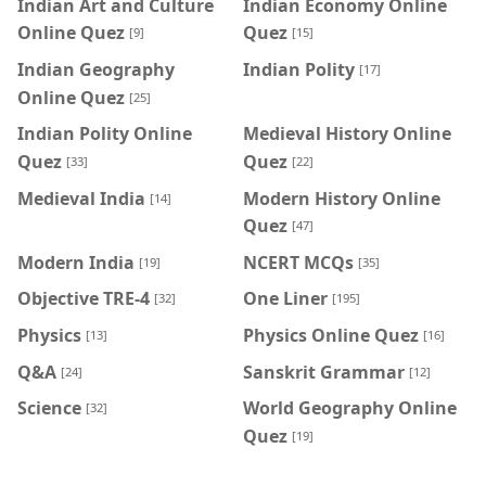
Indian Art and Culture
Indian Economy Online
Online Quez
Quez
[9]
[15]
Indian Geography
Indian Polity
[17]
Online Quez
[25]
Indian Polity Online
Medieval History Online
Quez
Quez
[33]
[22]
Medieval India
Modern History Online
[14]
Quez
[47]
Modern India
NCERT MCQs
[19]
[35]
Objective TRE-4
One Liner
[32]
[195]
Physics
Physics Online Quez
[13]
[16]
Q&A
Sanskrit Grammar
[24]
[12]
Science
World Geography Online
[32]
Quez
[19]