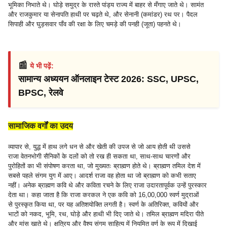
भूमिका निभाते थे। घोड़े समुद्र के रास्ते पांड्य राज्य में बाहर से मँगाए जाते थे। सामंत
और राजकुमार या सेनापति हाथी पर चढ़ते थे, और सेनानी (कमांडर) रथ पर। पैदल
सिपाही और घुड़सवार पाँव की रक्षा के लिए चमड़े की पनही (जूता) पहनते थे।
📰
ये भी पढ़ें:
सामान्य अध्ययन ऑनलाइन टेस्ट 2026: SSC, UPSC,
BPSC, रेलवे
सामाजिक वर्गों का उदय
व्यापार से, युद्ध में हाथ लगे धन से और खेती की उपज से जो आय होती थी उससे
राजा वेतनभोगी सैनिकों के दलों को तो रख ही सकता था, साथ-साथ चारणों और
पुरोहितों का भी संपोषण करता था, जो मुख्यतः ब्राह्मण होते थे। ब्राह्मण तमिल देश में
सबसे पहले संगम युग में आए। आदर्श राजा वह होता था जो ब्राह्मण को कभी सताए
नहीं। अनेक ब्राह्मण कवि थे और कविता रचने के लिए राजा उदारतापूर्वक उन्हें पुरस्कार
देता था। कहा जाता है कि राजा करकल ने एक कवि को 16,00,000 स्वर्ण मुद्राओं
से पुरस्कृत किया था, पर यह अतिशयोक्ति लगती है। स्वर्ण के अतिरिक्त, कवियों और
भाटों को नकद, भूमि, रथ, घोड़े और हाथी भी दिए जाते थे। तमिल ब्राह्मण मदिरा पीते
और मांस खाते थे। क्षत्रिय और वैश्य संगम साहित्य में नियमित वर्ण के रूप में दिखाई