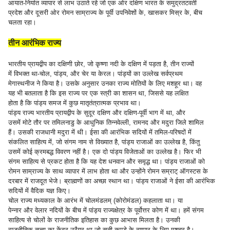
आयात-निर्यात व्यापार से लाभ उठाते रहे जो एक ओर दक्षिण भारत के समुद्रतटवर्ती
प्रदेश और दूसरी ओर रोमन साम्राज्य के पूर्वी उपनिवेशों के, खासकर मिस्र के, बीच
चलता रहा।
तीन आरंभिक राज्य
भारतीय प्रायद्वीप का दक्षिणी छोर, जो कृष्णा नदी के दक्षिण में पड़ता है, तीन राज्यों
में विभक्त था-चोल, पांड्य, और चेर या केरल। पांड्यों का उल्लेख सर्वप्रथम
मेगास्थनीज ने किया है। उसके अनुसार उनका राज्य मोतियों के लिए मशहूर था। वह
यह भी बतलाता है कि इस राज्य पर एक स्त्री का शासन था, जिससे यह लक्षित
होता है कि पांड्य समज में कुछ मातृतंत्रात्मक प्रभाव था।
पांड्य राज्य भारतीय प्रायद्वीप के सुदूर दक्षिण और दक्षिण-पूर्वी भाग में था, और
उसमें मोटे तौर पर तमिलनाडु के आधुनिक तिन्नवेल्ली, रामनद और मदुरा जिले शामिल
हैं। उसकी राजधानी मदुरा में थी। ईसा की आरंभिक सदियों में तमिल-परिषदों में
संकलित साहित्य में, जो संगम नाम से विख्यात है, पांड्य राजाओं का उल्लेख है, किंतु
उसमें कोई क्रमबद्ध विवरण नहीं है। एक दो पांड्य विजेताओं का उल्लेख है। फिर भी
संगम साहित्य से प्रकट होता है कि यह देश धनवान और समृद्ध था। पांड्य राजाओं को
रोमन साम्राज्य के साथ व्यापार में लाभ होता था और उन्होंने रोमन सम्राट् ऑगस्टस के
दरबार में राजदूत भेजे। ब्राह्मणों का अच्छा स्थान था। पांड्य राजाओं ने ईसा की आरंभिक
सदियों में वैदिक यज्ञ किए।
चोल राज्य मध्यकाल के आरंभ में चोलमंडलम् (कोरोमंडल) कहलाता था। या
पेन्नार और वेलार नदियों के बीच में पांड्य राज्यक्षेत्र के पूर्वोत्तर कोण में था। हमें संगम
साहित्य से चोलों के राजनीतिक इतिहास का कुछ आभास मिलता है। उनकी
राजनीतिक सत्ता का केंद्र उरैयूर था जो सूती कपड़े के व्यापार के लिए मशहूर है।