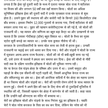
लगता है कि ईसा पूर्व दूसरी सदी के मध्य में एलारा नामक चोल राजा ने श्रीलंका
पर विजय की और लगभग 50 वर्षों तक वहाँ शासन किया। चोलों का अधिक
सुनिश्चित इतिहास ईसा की दूसरी सदी में उनके प्रख्यात राजा करकल से शुरू
होता है। उसने पुहार की स्थापना की और कावेरी नदी के किनारे 160 किलोमीटर लंबा
बाँध बनाया। इसका निर्माण 12,000 गुलामों से कराया गया, जिन्हें श्रीलंका से बंदी
बनाकर लाया गया था। पुहार की पहचान कावेरीपट्टनम से की गई है, जो चोलों की
राजधानी थी। यह व्यापार और वाणिज्य का बहुत बड़ा केंद्र था और उत्खननों से पता
चलता है कि उसका गोदीबाड़ा (डॉक) बहुत विशाल था। चोलों के वैभव का मुख्य
स्रोत सूती कपड़े का व्यापार था। उनके पास कुशल नौसेना भी थी।
करकल के उत्तराधिकारियों के समय चोल सत्ता का तेजी से ह्रास हुआ। उनकी
राजधानी पर चढ़ाई कर उसे ध्वस्त कर दिया गया। चेरों और पांड्यों ने चोलों के राज्य
में घुसकर अपना-अपना राज्य फैलाया। चोलों की जो भी बची-खुची सत्ता रह गई
थी, उसे उत्तर से पल्लवों ने हमला कर समाप्त कर दिया। ईसा की चौथी से नौवीं
सदी तक के दक्षिण भारतीय इतिहास में चोलों की भूमिका नगण्य रही।
चेर या केरल देश पांड्य क्षेत्र के पश्चिम और उत्तर में था। उसमें समुद्र और
पहाड़ों के बीच एक सँकरी-सी पट्टी पड़ती थी, जिसमें आधुनिक केरल राज्य का
और तमिलनाडु का अंश था। ईसा की आरंभिक सदियों में चेर क्षेत्र का महत्त्व उतना
ही था जितना चोलों और पांड्यों का। चेरों की प्रगति रोमन लोगों के साथ व्यापार के
कारण हुई। रोमनों ने अपने हित की रक्षा के लिए सेना की दो टुकड़ियाँ मुजिरीस में
स्थापित की थी, जिसकी पहचान चेर क्षेत्र में कांगनोर से की जाती है। कहा जाता
है कि उन्होंने वहाँ ऑगस्टस का मंदिर भी बनवाया था।
चेरों का इतिहास चोलों और पांड्यो के साथ निरंतर युद्ध का इतिहास है। यद्यपि
चेरों ने चोल नरेश करकल के पिता का वध कर दिया, लेकिन चेर नरेश को भी