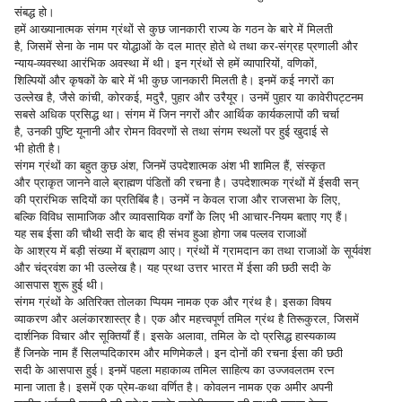
संबद्ध हो।
हमें आख्यानात्मक संगम ग्रंथों से कुछ जानकारी राज्य के गठन के बारे में मिलती
है, जिसमें सेना के नाम पर योद्धाओं के दल मात्र होते थे तथा कर-संग्रह प्रणाली और
न्याय-व्यवस्था आरंभिक अवस्था में थी। इन ग्रंथों से हमें व्यापारियों, वणिकों,
शिल्पियों और कृषकों के बारे में भी कुछ जानकारी मिलती है। इनमें कई नगरों का
उल्लेख है, जैसे कांची, कोरकई, मदुरै, पुहार और उरैयूर। उनमें पुहार या कावेरीपट्टनम
सबसे अधिक प्रसिद्ध था। संगम में जिन नगरों और आर्थिक कार्यकलापों की चर्चा
है, उनकी पुष्टि यूनानी और रोमन विवरणों से तथा संगम स्थलों पर हुई खुदाई से
भी होती है।
संगम ग्रंथों का बहुत कुछ अंश, जिनमें उपदेशात्मक अंश भी शामिल हैं, संस्कृत
और प्राकृत जानने वाले ब्राह्मण पंडितों की रचना है। उपदेशात्मक ग्रंथों में ईसवी सन्
की प्रारंभिक सदियों का प्रतिबिंब है। उनमें न केवल राजा और राजसभा के लिए,
बल्कि विविध सामाजिक और व्यावसायिक वर्गों के लिए भी आचार-नियम बताए गए हैं।
यह सब ईसा की चौथी सदी के बाद ही संभव हुआ होगा जब पल्लव राजाओं
के आश्रय में बड़ी संख्या में ब्राह्मण आए। ग्रंथों में ग्रामदान का तथा राजाओं के सूर्यवंश
और चंद्रवंश का भी उल्लेख है। यह प्रथा उत्तर भारत में ईसा की छठी सदी के
आसपास शुरू हुई थी।
संगम ग्रंथों के अतिरिक्त तोलका प्पियम नामक एक और ग्रंथ है। इसका विषय
व्याकरण और अलंकारशास्त्र है। एक और महत्त्वपूर्ण तमिल ग्रंथ है तिरूकुरल, जिसमें
दार्शनिक विचार और सूक्तियाँ हैं। इसके अलावा, तमिल के दो प्रसिद्ध हास्यकाव्य
हैं जिनके नाम हैं सिलप्पदिकारम और मणिमेकलै। इन दोनों की रचना ईसा की छठी
सदी के आसपास हुई। इनमें पहला महाकाव्य तमिल साहित्य का उज्जवलतम रत्न
माना जाता है। इसमें एक प्रेम-कथा वर्णित है। कोवलन नामक एक अमीर अपनी