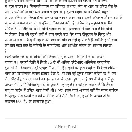
कुलीन धर्मपत्नी कन्नगी की उपेक्षा करके कावेरीपट्टनम की माधवी नामक वेश्या
से प्रेम करता है। सिलप्पदिकारम् का रचियता संभवत: जैन था और वह तमिल देश के
सभी राज्यों को कथा-स्थल बनाना चाहता था। दूसरा महाकाव्य मणिमेकलै मदुरा
के एक बनिया का लिखा है जो अनाज का व्यापार करता था। इसमें कोवलन और माधवी के
संगम से उत्पन्न कन्या के साहसिक जीवन का वर्णन है; लेकिन यह महाकाव्य धार्मिक
अधिक है, साहित्यिक कम। दोनों महाकाव्यों की प्रस्तावना में कहा गया है कि दोनों
के लेखक ईसा की दूसरी सदी में राज करने वाले चेर राजा सेंगुटूवन के मित्र और
समकालीन थे। ये दोनों महाकाव्य उतने प्राचीन तो नहीं हो सकते हैं, क्योंकि इनमें ईसा
की छठी सदी तक के तमिलों के सामाजिक और आर्थिक जीवन का आभास मिलता
है।
इसमें संदेह नहीं है कि तमिल लोग ईसवी सन् के आरंभ के पहले से ही लिखना
जानते थे। ब्राह्मी लिपि में लिखे 75 से भी अधिक छोटे-छोटे अभिलेख प्राकृतिक
गुफाओं में, विशेषकर मदुरै प्रदेश में पाए गए हैं। इनमें प्राकृत शब्दों से मिश्रित तमिल
भाषा का प्राचीनतम स्वरूप दिखाई देता है। ये ईसा-पूर्व दूसरी-पहली सदियों के हैं, जब
जैन और बौद्ध धर्मप्रचारकों का इस इलाके में प्रवेश हुआ। कई स्थानों में हाल में हुए
उत्खननों में अभिलिखित मृभांडों के टुकड़े पाए गए हैं। इनसे पता चलता है कि ईसवी
सन् के आरंभ में तमिल भाषा कैसी थी। अत: इसमें कोई आश्चर्य नहीं कि संगम साहित्य
के प्रचुर अंश ईसवी सन् की आरंभिक सदियों में लिखे गए, हालांकि उनका अंतिम
संकलन 600 ई० के आसपास हुआ।
Next Post