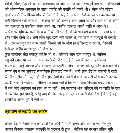
देते हैं, किंतु योद्धाओं का वर्ग राज्यव्यवस्था और समाज का महत्त्वपूर्ण अंग था। सेनाध्यक्षों
को औपचारिक अनुष्ठान के साथ एनाडि की उपाधि दी जाती थी। चोल और पांड्य
दोनों राज्यों में असैनिक और सैनिक दोनों तरह के अधिकारियों के पद पर वल्लाल या
धनी किसान रखे जाते थे। शासक वर्ग को अरसर कहा जाता था और उस वर्ग के लोगों
का वल्लालों से वैवाहिक संबंध होता था, जबकि वल्लाल चौथी जाति में आते थे।
अधिकतर भूमि वल्लालों के हाथ में थी और उन्हीं से किसान वर्ग बना था। उनमें धनी
और गरीब दोनों थे। धनी लोग खुद खेती नहीं करते थे, यह काम वे मजदूरों से कराते
थे। खेत-मज़दूर का काम सबसे निचले वर्ग के लोग (कडैसियर) करते थे, जिनकी
हैसियत करीब-करीब गुलामों जैसी थी।
कुछ कारीगर खेत मजदूर वर्ग के भी थे। परियार लोग खेत-मजदूर थे, लेकिन
पशु की खाल या चर्म का काम करते थे और चटाई के रूप में उसका इस्तेमाल
करते थे। कई अंत्यज और वनवासी जनजातीय लोग भयानक दरिद्र और अकिंचन थे।
संगम युग में हम सुस्पष्ट सामाजिक विषमताएँ पाते हैं। धनी लोग ईंट के मकानों में रहते
थे और गरीब लोग झुग्गियों और झोपड़ियों में। नगरों में धनी व्यापारी लोग अपने घर के
ऊपरी तल्ले में रहते थे। लेकिन यह ज्ञात नहीं है कि सामाजिक विषमता बनाए रखने
में धर्म और अनुष्ठान का हाथ था या नहीं। हम ब्राह्मण और क्षत्रिय को तो जाति के रूप
में स्थापित होते पाते हैं, परंतु बाद में जिस तरह का प्रखर जाति भेद दिखाई देता है वह
आरंभिक संगम युग में नहीं था।
ब्राह्मण संस्कृति का आरंभ
तमिल देश में ईसवी सन् की आरंभिक सदियों में जो राज्य और समाज स्थापित हुए
उनका विकास ब्राह्मण संस्कृति के प्रभाव से हुआ। लेकिन यह प्रभाव तमिल भूमि