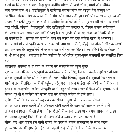
वालों के लिए लाभदायक सिद्ध हुआ क्योंकि दक्षिण से उन्हें सोना, मोती और विविध
रत्न प्राप्त होते थे। पाटलिपुत्र में रहनेवाले मेगास्थनीज को पांड्य देश मालूम था।
आरंभिक संगम ग्रंथ के लेखकों को गंगा और सोन नदी ज्ञात थीं और मगध साम्राज्य की
राजधानी पाटलिपुत्र भी ज्ञात थी। अशोक के अभिलेखों में साम्राज्य की सीमा पर बसने
वाले चोलों, पांड्यों, केरलपुत्रों और सतियपुतों का उल्लेख है, जिनमें केवल सतियपुतों
की पहचान अभी तक स्पष्ट नहीं हो पाई है। ताम्रपणियों या श्रीलंका के निवासियों का
भी उल्लेख है। अशोक की उपाधि "देवों का प्यारा' को एक तमिल राजा ने अपनाया।
ये सब धर्म और संस्कृति के प्रसार का परिणाम था। जैनों, बौद्धों, आजीवकों और ब्राह्मणों
तथा इन सब के अनुयायियों ने प्रसार का मार्ग प्रशस्त किया। व्यापारियों के कार्यकलापों
से भी लाभ हुआ। ध्यातव्य है कि अशोक के अभिलेख मुख्य-मुख्य महामार्गों पर स्थापित किए
गए।
आरंभिक अवस्था में ही गंगा के मैदान की संस्कृति का बहुत कुछ
प्रभाव उन नास्तिक संप्रदायों के कार्यकलाप के जरिए, जिनका उल्लेख हमें प्राचीनतम
तमिल ब्राह्मी अभिलेखों में मिलता है, भली-भाँति दिखाई पड़ता है। ब्राह्मणिक प्रभाव
भारी मात्रा में तमिलकम में भी पहुँचा, परंतु ऐसा वास्तव में ईसा की चौथी सदी में आकर
हुआ। कालक्रमेण, तमिल संस्कृति के भी बहुत-से तत्त्व उत्तर में फैले और ब्राह्मण धर्म
संबंधी ग्रंथों में कावेरी की गणना देश की पवित्र नदियों में होने लगी।
दक्षिण में जो तीन राज्य बने वह तब तक संभव न हुआ होगा जब तक जंगल
को काटकर साफ करने और जोतकर खेती करने के काम को आसान बनाने वाले
लोहे का कौशल न फैला होगा। जिन क्षेत्रों में जनपद टाइप और मगध साम्राज्य टाइप
की आहत मुद्राएँ मिली हैं उससे उत्तर-दक्षिण व्यापार का पता चलता है।
चोल, चेर और पांड्य इन तीनों राज्यों के उदय में रोमन साम्राज्य के साथ बढ़ते
हुए व्यापार का भी हाथ है। ईसा की पहली सदी से ही तीनों जनों के शासक उस