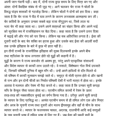
अपनी जान गंवानी पड़ी। बाद में, दोनों राज्य कुछ समय के लिए मित्र बन गए और
अंतत: दोनों वैवाहिक संबंध से भी जुड़ गए। आगे चलकर चेर राजा ने चोलों के
विरुद्ध पांड्य शासकों से गठजोड़ किया। लेकिन चोलों ने दोनों को हरा दिया। कहा
जाता है कि चेर राजा ने पीठ में घाव लगने के कारण लज्जावश आत्महत्या कर ली।
चेर कवियों के अनुसार उनका सबसे बड़ा राजा सेंगुटुवन था, जिसे लाल या
भला चेर भी कहा जाता था। उसने अपने शत्रुओं का संहार किया और अपने भाई
को सुरक्षित रूप में राजसिंहासन पर बैठा दिया। कहा जाता है कि उसने उत्तर दिशा
में चढ़ाई की और गंगा को पार किया। लेकिन यह सब अतिरंजित लगता है। ईसा की
दूसरी सदी के बाद चेर शक्ति का ह्रास हुआ और उसके बाद ईसा की आठवीं सदी
तक उनके इतिहास के बारे में कुछ भी ज्ञात नहीं है।
इन तीनों राज्यों के राजनीतिक इतिहास की मुख्य दिलचस्पी इनके अपने बीच
तथा श्रीलंका के साथ लगातार होते रहे युद्धों की कहानी में है।
युद्धों के कारण ये राज्य कमजोर तो अवश्य हुए, परंतु अपने प्राकृतिक संसाधनों
और विदेश व्यापार से काफी लाभ उठाते रहे। वे मसाले, विशेषकर गोल मिर्च उपजाते
थे, जिनकी पश्चिमी दुनिया में बहुत माँग थी। उन्हें अपने हाथियों से दाँत मिलते थे
जो पश्चिम में काफी मूल्यवान समझे जाते थे। समुद्र से मोती प्राप्त होते थे और खानों
से रत्न और इन दोनों चीजों का निर्यात पश्चिमी देशों में भारी मात्रा में होता था। इनके
अलावा वे मलमल और रेशम भी पैदा करते थे। कहा जाता है कि उनका सूती कपड़ा
साँप के केंचुल जैसा पतला होता था। प्राचीन तमिल काव्यों में रेशम के ऊपर
तरह-तरह की नक्काशीदार बुनाई का वर्णन किया गया है। उरैयूर अपने सूती कपड़े
के व्यापार के लिए प्रसिद्ध था। अत्यंत प्राचीन समय से ही तमिल लोग एक ओर मिस्र
और अरब के यूनानी राज्य तथा दूसरी ओर मलय द्वीपसमूह और वहाँ से चीन के साथ
व्यापार करते थे। व्यापार के फलस्वरूप चावल, अदरख, दालचीनी आदि कई वस्तुओं
के नाम यूनानी भाषा में तमिल भाषा से लिए गए हैं। जब ईसा की पहली सदी के