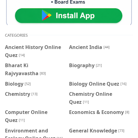
CATEGORIES
Ancient History Online
Ancient India
[44]
Quez
[14]
Bharat Ki
Biography
[21]
Rajvyavastha
[83]
Biology
Biology Online Quez
[52]
[16]
Chemistry
Chemistry Online
[13]
Quez
[11]
Computer Online
Economics & Economy
[8]
Quez
[11]
Environment and
General Knowledge
[73]