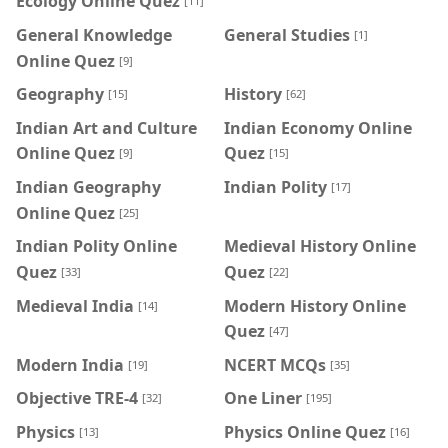
Ecology Online Quez
[11]
General Knowledge
General Studies
[1]
Online Quez
[9]
Geography
History
[15]
[62]
Indian Art and Culture
Indian Economy Online
Online Quez
Quez
[9]
[15]
Indian Geography
Indian Polity
[17]
Online Quez
[25]
Indian Polity Online
Medieval History Online
Quez
Quez
[33]
[22]
Medieval India
Modern History Online
[14]
Quez
[47]
Modern India
NCERT MCQs
[19]
[35]
Objective TRE-4
One Liner
[32]
[195]
Physics
Physics Online Quez
[13]
[16]