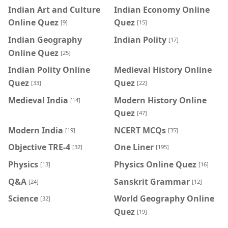
Indian Art and Culture
Indian Economy Online
Online Quez
Quez
[9]
[15]
Indian Geography
Indian Polity
[17]
Online Quez
[25]
Indian Polity Online
Medieval History Online
Quez
Quez
[33]
[22]
Medieval India
Modern History Online
[14]
Quez
[47]
Modern India
NCERT MCQs
[19]
[35]
Objective TRE-4
One Liner
[32]
[195]
Physics
Physics Online Quez
[13]
[16]
Q&A
Sanskrit Grammar
[24]
[12]
Science
World Geography Online
[32]
Quez
[19]