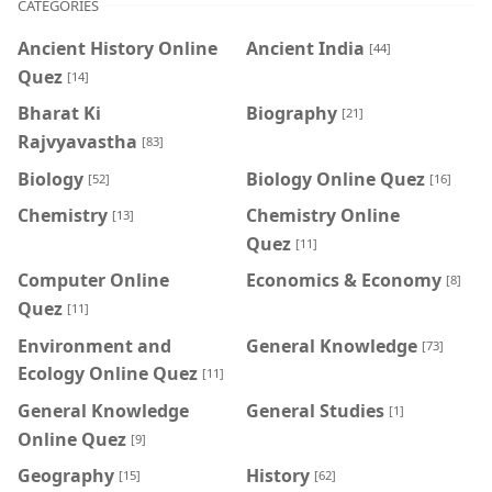
CATEGORIES
Ancient History Online
Ancient India
[44]
Quez
[14]
Bharat Ki
Biography
[21]
Rajvyavastha
[83]
Biology
Biology Online Quez
[52]
[16]
Chemistry
Chemistry Online
[13]
Quez
[11]
Computer Online
Economics & Economy
[8]
Quez
[11]
Environment and
General Knowledge
[73]
Ecology Online Quez
[11]
General Knowledge
General Studies
[1]
Online Quez
[9]
Geography
History
[15]
[62]