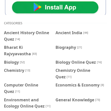
CATEGORIES
Ancient History Online
Ancient India
[44]
Quez
[14]
Bharat Ki
Biography
[21]
Rajvyavastha
[83]
Biology
Biology Online Quez
[52]
[16]
Chemistry
Chemistry Online
[13]
Quez
[11]
Computer Online
Economics & Economy
[8]
Quez
[11]
Environment and
General Knowledge
[73]
Ecology Online Quez
[11]