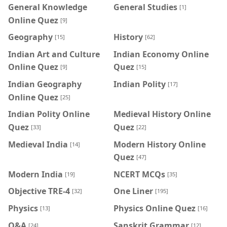
General Knowledge
General Studies
[1]
Online Quez
[9]
Geography
History
[15]
[62]
Indian Art and Culture
Indian Economy Online
Online Quez
Quez
[9]
[15]
Indian Geography
Indian Polity
[17]
Online Quez
[25]
Indian Polity Online
Medieval History Online
Quez
Quez
[33]
[22]
Medieval India
Modern History Online
[14]
Quez
[47]
Modern India
NCERT MCQs
[19]
[35]
Objective TRE-4
One Liner
[32]
[195]
Physics
Physics Online Quez
[13]
[16]
Q&A
Sanskrit Grammar
[24]
[12]