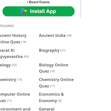
TEGORIES
cient History
Ancient India
[44]
nline Quez
[14]
arat Ki
Biography
[21]
ajvyavastha
[83]
iology
Biology Online
[52]
Quez
[16]
hemistry
Chemistry Online
[13]
Quez
[11]
omputer Online
Economics &
uez
Economy
[11]
[8]
nvironment and
General