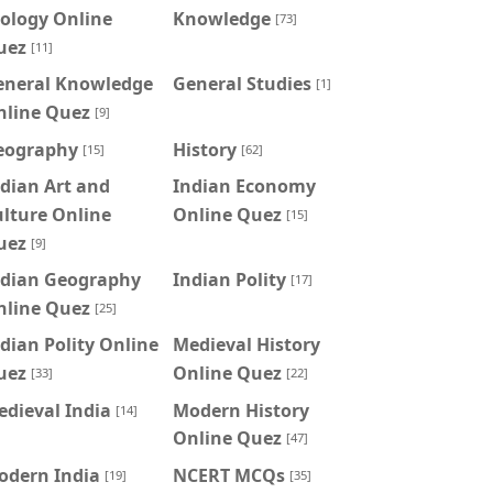
ology Online
Knowledge
[73]
uez
[11]
eneral Knowledge
General Studies
[1]
nline Quez
[9]
eography
History
[15]
[62]
dian Art and
Indian Economy
lture Online
Online Quez
[15]
uez
[9]
ndian Geography
Indian Polity
[17]
nline Quez
[25]
dian Polity Online
Medieval History
uez
Online Quez
[33]
[22]
dieval India
Modern History
[14]
Online Quez
[47]
odern India
NCERT MCQs
[19]
[35]