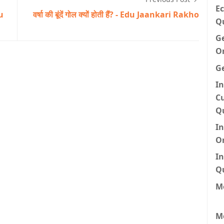
Ec
du
वर्षा की बूंदें गोल क्यों होती हैं? - Edu Jaankari Rakho
Q
G
O
G
In
Cu
Q
I
O
In
Q
Me
M