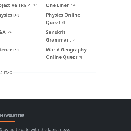
jective TRE-4
One Liner
[32]
[195]
ysics
Physics Online
[13]
Quez
[16]
&A
Sanskrit
[24]
Grammar
[12]
ience
World Geography
[32]
Online Quez
[19]
SHTAG
NEWSLETTER
Stay up to date with the latest news