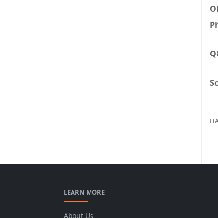
Ob
Ph
Q
Sc
HA
LEARN MORE
About Us