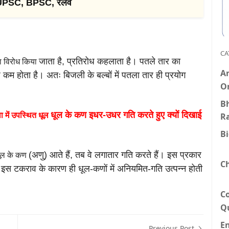
 UPSC, BPSC, रेलवे
CA
जाता है, प्रतिरोध कहलाता है। पतले तार का
का विरोध किया
An
 कम होता है। अतः बिजली के बल्बों में पतला
तार ही प्रयोग
O
Bh
धूल के कण इधर-उधर गति करते हुए क्यों दिखाई
R
ा में
उपस्थित धूल
B
(अणु) आते हैं, तब वे लगातार गति करते हैं। इस प्रकार
ं धूल के कण
C
। इस टकराव के कारण ही धूल-कणों
में अनियमित-गति उत्पन्न होती
C
Q
E
Previous Post