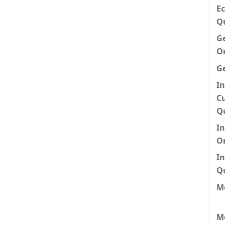
Ec
Q
G
O
G
In
Cu
Q
I
O
In
Q
Me
M