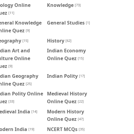
ology Online
Knowledge
[73]
uez
[11]
eneral Knowledge
General Studies
[1]
nline Quez
[9]
eography
History
[15]
[62]
dian Art and
Indian Economy
lture Online
Online Quez
[15]
uez
[9]
ndian Geography
Indian Polity
[17]
nline Quez
[25]
dian Polity Online
Medieval History
uez
Online Quez
[33]
[22]
dieval India
Modern History
[14]
Online Quez
[47]
odern India
NCERT MCQs
[19]
[35]