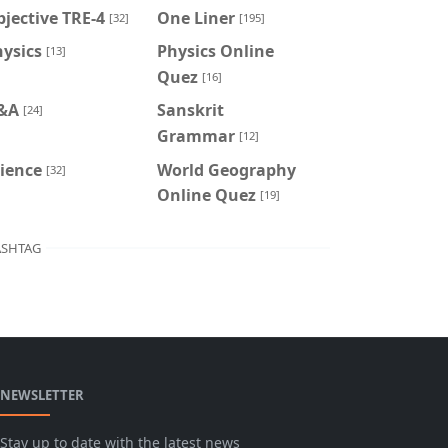
jective TRE-4
One Liner
[32]
[195]
ysics
Physics Online
[13]
Quez
[16]
&A
Sanskrit
[24]
Grammar
[12]
ience
World Geography
[32]
Online Quez
[19]
SHTAG
NEWSLETTER
Stay up to date with the latest news