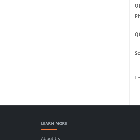
Ob
Ph
Q
Sc
HA
LEARN MORE
About Us