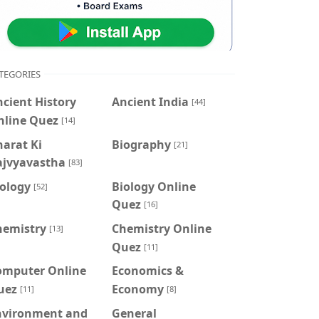
TEGORIES
cient History
Ancient India
[44]
nline Quez
[14]
arat Ki
Biography
[21]
ajvyavastha
[83]
iology
Biology Online
[52]
Quez
[16]
hemistry
Chemistry Online
[13]
Quez
[11]
omputer Online
Economics &
uez
Economy
[11]
[8]
nvironment and
General