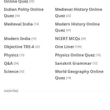
Online Quez
[25]
Indian Polity Online
Medieval History Online
Quez
Quez
[33]
[22]
Medieval India
Modern History Online
[14]
Quez
[47]
Modern India
NCERT MCQs
[19]
[35]
Objective TRE-4
One Liner
[32]
[195]
Physics
Physics Online Quez
[13]
[16]
Q&A
Sanskrit Grammar
[24]
[12]
Science
World Geography Online
[32]
Quez
[19]
HASHTAG