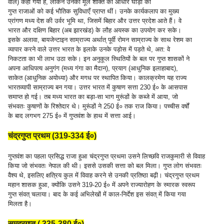
वाले) कहा गया है, लेकिन उनकी मूल शक्ति का आधार घोड़ों का
गुप्त राजाओं को कई भौतिक सुविधाएँ प्राप्त थीं। उनके कार्यकलाप का मुख्य
प्रांगण मध्य देश की उर्वर भूमि था, जिसमें बिहार और उत्तर प्रदेश आते हैं। वे
भारत और दक्षिण बिहार (अब झारखंड) के लौह अयस्क का उपयोग कर सके।
इसके अलावा, बायजेन्टाइन साम्राज्य अर्थात् पूर्वी रोमन साम्राज्य के साथ रेशम का
व्यापार करने वाले उत्तर भारत के इलाके उनके पड़ोस में पड़ते थे, अत: वे
निकटता का भी लाभ उठा सके। इन अनुकूल स्थितियों के बल पर गुप्त शासकों ने
अपना आधिपत्य अनुगंग (मध्य गंगा का मैदान), प्रयाग (आधुनिक इलाहाबाद),
साकेत (आधुनिक अयोध्या) और मगध पर स्थापित किया। कालक्रमेण यह राज्य
भारतव्यापी साम्राज्य बन गया। उत्तर भारत में कुषाण सत्ता 230 ई० के आसपास
समाप्त हो गई। तब मध्य भारत का बड़ा-सा भाग मुरूंडों के कब्जे में आया, जो
संभवतः कुषाणों के रिश्तेदार थे। मुरूंडों ने 250 ई० तक राज किया। पच्चीस वर्षों
के बाद लगभग 275 ई० में गुप्तवंश के हाथ में सत्ता आई।
चंद्रगुप्त प्रथम (319-334 ई०)
गुप्तवंश का पहला प्रसिद्ध राजा हुआ चंद्रगुप्त प्रथमा उसने लिच्छवि राजकुमारी से विवाह
किया जो संभवतः नेपाल की थी। इससे उसकी सत्ता को बल मिला। गुप्त लोग संभवतः
वैश्य थे, इसलिए क्षत्रिय कुल में विवाह करने से उनकी प्रतिष्ठा बढ़ी। चंद्रगुप्त प्रथम
महान शासक हुआ, क्योंकि उसने 319-20 ई० में अपने राज्यारोहण के स्मारक स्वरूप
गुप्त संवत् चलाया। बाद के कई अभिलेखों में काल-निर्देश इस संवत् में किया गया
मिलता है।
समुद्रगुप्त ( 335-380 ई०)