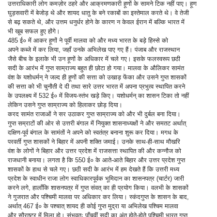
उत्तराधिकारी लोग कमज़ोर ठहरे और आक्रमणकारी हूणों के सामने टिक नहीं पाए। हूण
घुड़सवारी में बेजोड़ थे और शायद धातु के बने रकाबों का इस्तेमाल करते थे। वे तेजी
से बढ़ सकते थे, और उत्तम धनुर्धर होने के कारण न केवल ईरान में बल्कि भारत में
भी खूब सफल हुए होंगे।
485 ई० में आकर हूणों ने पूर्वी मालवा को और मध्य भारत के बड़े हिस्से को
अपने कब्जे में कर लिया, जहाँ उनके अभिलेख पाए गए हैं। पंजाब और राजस्थान
जैसे बीच के इलाके भी उन हूणों के अधिकार में चले गए। इसके फलस्वरूप छठी
सदी के आरंभ में गुप्त साम्राज्य बहुत ही छोटा हो गया। मालवा के औलिकर सामंत
वंश के यशोधर्मन् ने जल्द ही हूणों की सत्ता को उखाड़ फेंका और उसने गुप्त शासकों
की सत्ता को भी चुनौती दे दी तथा सारे उत्तर भारत में अपना प्रभुत्व स्थापित करने
के उपलक्ष्य में 532 ई० में विजय-स्तंभ खड़े किए। यशोधर्मन् का शासन टिका तो नहीं
लेकिन उसने गुप्त साम्राज्य को हिलाकर छोड़ दिया।
करद सामंत राजाओं ने सर उठाकर गुप्त साम्राज्य को और भी दुर्बल बना दिया।
गुप्त सम्राटों की ओर से उत्तरी बंगाल में नियुक्त शासनाध्यक्षों ने और समतट अर्थात्
दक्षिण-पूर्व बंगाल के सामंतों ने अपने को स्वतंत्र बनाना शुरू कर दिया। मगध के
परवर्ती गुप्त शासकों ने बिहार में अपनी शक्ति जमाई। उनके साथ-ही-साथ मौखरि
वंश के लोगों ने बिहार और उत्तर प्रदेश में राजसत्ता स्थापित की और कन्नौज को
राजधानी बनाया। लगता है कि 550 ई० के आते-आते बिहार और उत्तर प्रदेश गुप्त
शासकों के हाथ से चले गए। छठी सदी के आरंभ में हम देखते हैं कि उत्तरी मध्य
प्रदेश के स्वाधीन राजा लोग स्वाधिकारपूर्वक भूमिदान का शासनपत्र (चार्टर) जारी
करने लगे, हालाँकि शासनपत्र में गुप्त संवत् का ही प्रयोग किया। वलभी के शासकों
ने गुजरात और पश्चिमी मालवा पर अधिकार कर लिया। स्कंदगुप्त के शासन के बाद,
अर्थात् 467 ई० के पश्चात् शायद ही कोई गुप्त मुद्रा या अभिलेख पश्चिम मालवा
और सौराष्ट्र में मिला हो। संभवतः पाँचवीं सदी का अंत होते-होते पश्चिमी भारत गुप्त