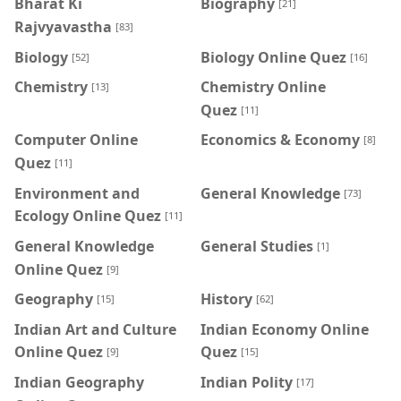
Bharat Ki
Biography
[21]
Rajvyavastha
[83]
Biology
Biology Online Quez
[52]
[16]
Chemistry
Chemistry Online
[13]
Quez
[11]
Computer Online
Economics & Economy
[8]
Quez
[11]
Environment and
General Knowledge
[73]
Ecology Online Quez
[11]
General Knowledge
General Studies
[1]
Online Quez
[9]
Geography
History
[15]
[62]
Indian Art and Culture
Indian Economy Online
Online Quez
Quez
[9]
[15]
Indian Geography
Indian Polity
[17]