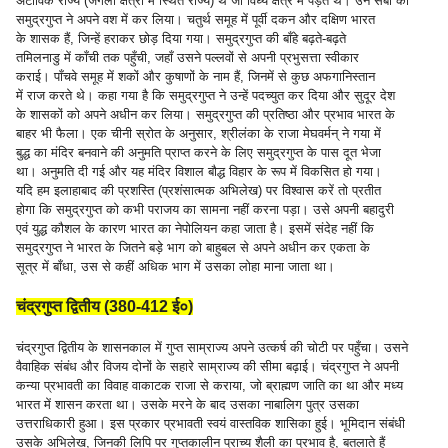
अटाविक राज्य (जंगली क्षेत्रों में स्थित राज्य) थे जो विंध्य क्षेत्र में पड़ते थे। उन सबों को
समुद्रगुप्त ने अपने वश में कर लिया। चतुर्थ समूह में पूर्वी दकन और दक्षिण भारत
के शासक हैं, जिन्हें हराकर छोड़ दिया गया। समुद्रगुप्त की बाँहे बढ़ते-बढ़ते
तमिलनाडु में काँची तक पहुँची, जहाँ उसने पल्लवों से अपनी प्रभुसत्ता स्वीकार
कराई। पाँचवे समूह में शकों और कुषाणों के नाम हैं, जिनमें से कुछ अफगानिस्तान
में राज करते थे। कहा गया है कि समुद्रगुप्त ने उन्हें पदच्युत कर दिया और सुदूर देश
के शासकों को अपने अधीन कर लिया। समुद्रगुप्त की प्रतिष्ठा और प्रभाव भारत के
बाहर भी फैला। एक चीनी स्रोत के अनुसार, श्रीलंका के राजा मेघवर्मन् ने गया में
बुद्ध का मंदिर बनवाने की अनुमति प्राप्त करने के लिए समुद्रगुप्त के पास दूत भेजा
था। अनुमति दी गई और यह मंदिर विशाल बौद्ध विहार के रूप में विकसित हो गया।
यदि हम इलाहाबाद की प्रशस्ति (प्रशंसात्मक अभिलेख) पर विश्वास करें तो प्रतीत
होगा कि समुद्रगुप्त को कभी पराजय का सामना नहीं करना पड़ा। उसे अपनी बहादुरी
एवं युद्ध कौशल के कारण भारत का नेपोलियन कहा जाता है। इसमें संदेह नहीं कि
समुद्रगुप्त ने भारत के जितने बड़े भाग को बाहुबल से अपने अधीन कर एकता के
सूत्र में बाँधा, उस से कहीं अधिक भाग में उसका लोहा माना जाता था।
चंद्रगुप्त द्वितीय (380-412 ई०)
चंद्रगुप्त द्वितीय के शासनकाल में गुप्त साम्राज्य अपने उत्कर्ष की चोटी पर पहुँचा। उसने
वैवाहिक संबंध और विजय दोनों के सहारे साम्राज्य की सीमा बढ़ाई। चंद्रगुप्त ने अपनी
कन्या प्रभावती का विवाह वाकाटक राजा से कराया, जो ब्राह्मण जाति का था और मध्य
भारत में शासन करता था। उसके मरने के बाद उसका नाबालिग पुत्र उसका
उत्तराधिकारी हुआ। इस प्रकार प्रभावती स्वयं वास्तविक शासिका हुई। भूमिदान संबंधी
उसके अभिलेख, जिनकी लिपि पर गुप्तकालीन प्राच्य शैली का प्रभाव है, बतलाते हैं