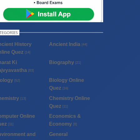
TEGORIES
cient History
Ancient India
[44]
line Quez
[14]
arat Ki
Biography
[21]
ajvyavastha
[83]
ology
Biology Online
[52]
Quez
[16]
hemistry
Chemistry Online
[13]
Quez
[11]
omputer Online
Economics &
uez
Economy
[11]
[8]
nvironment and
General