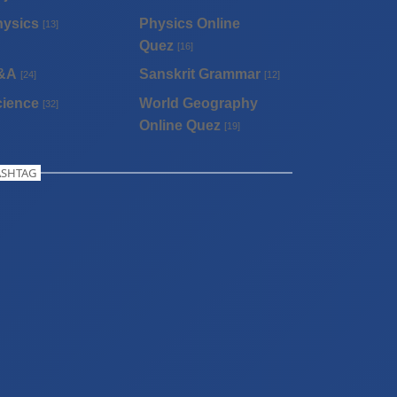
hysics
Physics Online
[13]
Quez
[16]
&A
Sanskrit Grammar
[24]
[12]
cience
World Geography
[32]
Online Quez
[19]
SHTAG