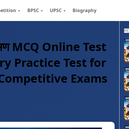
etition
BPSC
UPSC
Biography
RE
क्रमण MCQ Online Test
ry Practice Test for
 Competitive Exams