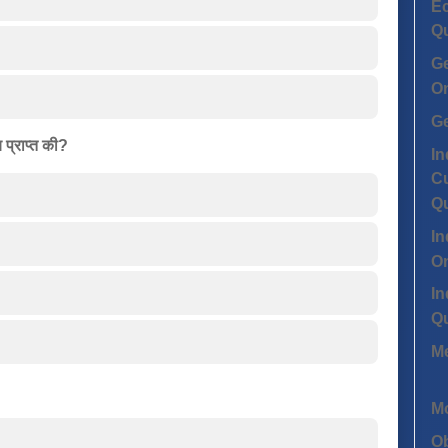
Ec
Q
G
On
G
 प्राप्त की?
In
Cu
Q
In
On
In
Q
Me
Mo
Ob