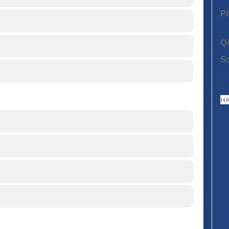
P
Q
S
HA