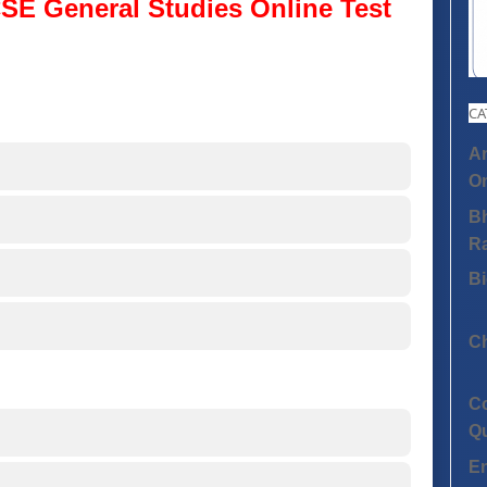
SE General Studies Online Test
CA
An
On
Bh
R
Bi
C
C
Q
E