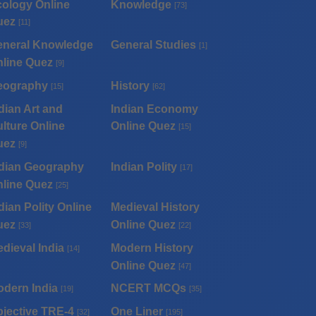
ology Online
Knowledge
[73]
uez
[11]
eneral Knowledge
General Studies
[1]
line Quez
[9]
eography
History
[15]
[62]
dian Art and
Indian Economy
lture Online
Online Quez
[15]
uez
[9]
dian Geography
Indian Polity
[17]
line Quez
[25]
dian Polity Online
Medieval History
uez
Online Quez
[33]
[22]
dieval India
Modern History
[14]
Online Quez
[47]
dern India
NCERT MCQs
[19]
[35]
jective TRE-4
One Liner
[32]
[195]