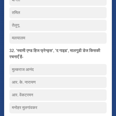
तमिल
तेलुगू
मलयालम
32. 'स्वामी एण्ड हिज फ्रेन्ड्स', 'द गाइड', मालगुडी डेज किसकी
रचनाएँ है-
मुल्कराज आनंद
आर. के. नारायण
आर. वेंकटरमन
मनोहर मुलगांवकर