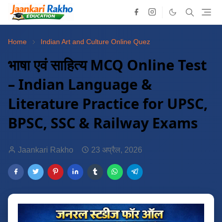
Home
Indian Art and Culture Online Quez
भाषा एवं साहित्य MCQ Online Test
– Indian Language &
Literature Practice for UPSC,
BPSC, SSC & Railway Exams
Jaankari Rakho
23 अप्रैल, 2026