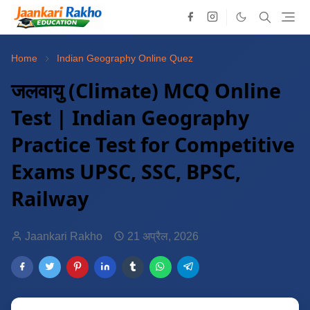
Home
Indian Geography Online Quez
जलवायु (Climate) MCQ Online
Test | Indian Geography
Practice Test for Competitive
Exams UPSC, SSC, BPSC,
Railway
Jaankari Rakho
21 अप्रैल, 2026