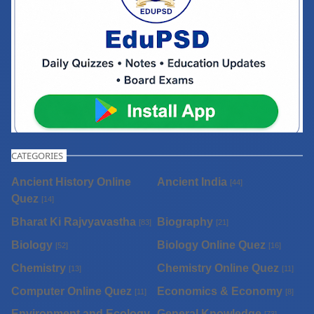
CATEGORIES
Ancient History Online
Ancient India
[44]
Quez
[14]
Bharat Ki Rajvyavastha
Biography
[83]
[21]
Biology
Biology Online Quez
[52]
[16]
Chemistry
Chemistry Online Quez
[13]
[11]
Computer Online Quez
Economics & Economy
[11]
[8]
Environment and Ecology
General Knowledge