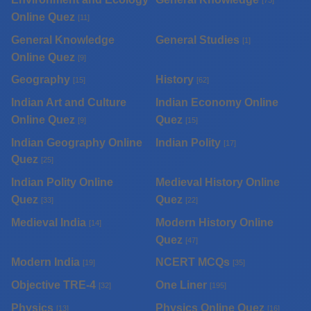
[73]
Online Quez
[11]
General Knowledge
General Studies
[1]
Online Quez
[9]
Geography
History
[15]
[62]
Indian Art and Culture
Indian Economy Online
Online Quez
Quez
[9]
[15]
Indian Geography Online
Indian Polity
[17]
Quez
[25]
Indian Polity Online
Medieval History Online
Quez
Quez
[33]
[22]
Medieval India
Modern History Online
[14]
Quez
[47]
Modern India
NCERT MCQs
[19]
[35]
Objective TRE-4
One Liner
[32]
[195]
Physics
Physics Online Quez
[13]
[16]