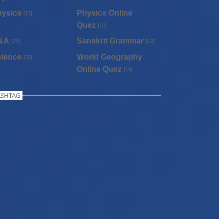
hysics
Physics Online
[13]
Quez
[16]
&A
Sanskrit Grammar
[24]
[12]
cience
World Geography
[32]
Online Quez
[19]
SHTAG