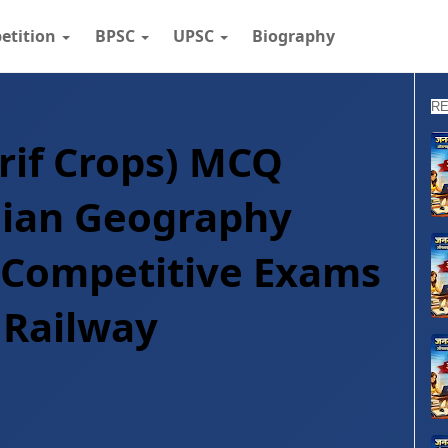
etition
BPSC
UPSC
Biography
RE
arif Crops) MCQ
ndian Geography
r Competitive Exams
 Railway