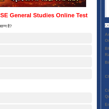
SE General Studies Online Test
CA
यान्न है?
An
On
Bh
R
Bi
C
C
Q
E