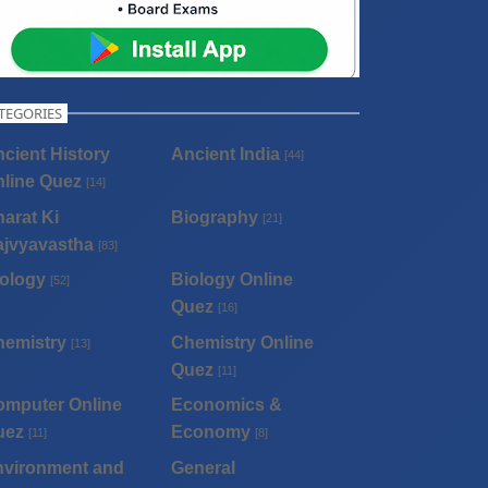
TEGORIES
cient History
Ancient India
[44]
line Quez
[14]
arat Ki
Biography
[21]
ajvyavastha
[83]
ology
Biology Online
[52]
Quez
[16]
hemistry
Chemistry Online
[13]
Quez
[11]
omputer Online
Economics &
uez
Economy
[11]
[8]
nvironment and
General