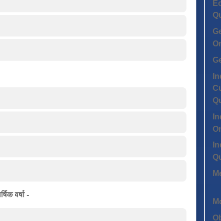
Ec
Q
G
On
G
In
Cu
Q
In
On
In
Q
Me
्षिक वर्षा -
Mo
Ob