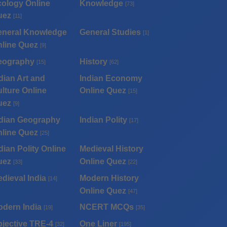
ology Online
Knowledge
[73]
uez
[11]
eneral Knowledge
General Studies
[1]
line Quez
[9]
eography
History
[15]
[62]
dian Art and
Indian Economy
lture Online
Online Quez
[15]
uez
[9]
dian Geography
Indian Polity
[17]
line Quez
[25]
dian Polity Online
Medieval History
uez
Online Quez
[33]
[22]
dieval India
Modern History
[14]
Online Quez
[47]
dern India
NCERT MCQs
[19]
[35]
jective TRE-4
One Liner
[32]
[195]