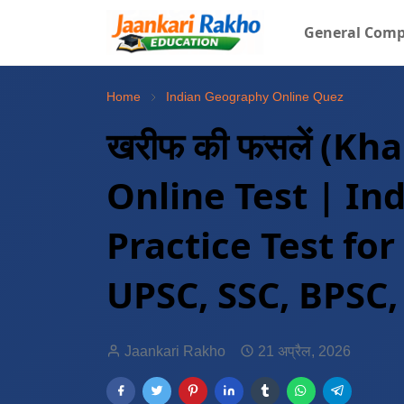
General Comp
Home
Indian Geography Online Quez
खरीफ की फसलें (Kh
Online Test | I
Practice Test fo
UPSC, SSC, BPSC,
Jaankari Rakho
21 अप्रैल, 2026