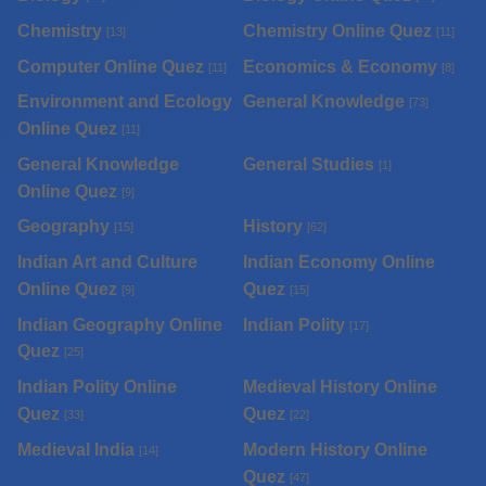
Chemistry
Chemistry Online Quez
[13]
[11]
Computer Online Quez
Economics & Economy
[11]
[8]
Environment and Ecology
General Knowledge
[73]
Online Quez
[11]
General Knowledge
General Studies
[1]
Online Quez
[9]
Geography
History
[15]
[62]
Indian Art and Culture
Indian Economy Online
Online Quez
Quez
[9]
[15]
Indian Geography Online
Indian Polity
[17]
Quez
[25]
Indian Polity Online
Medieval History Online
Quez
Quez
[33]
[22]
Medieval India
Modern History Online
[14]
Quez
[47]