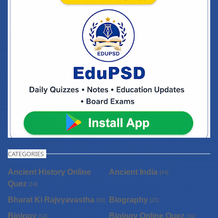
CATEGORIES
Ancient History Online
Ancient India
[44]
Quez
[14]
Bharat Ki Rajvyavastha
Biography
[83]
[21]
Biology
Biology Online Quez
[52]
[16]