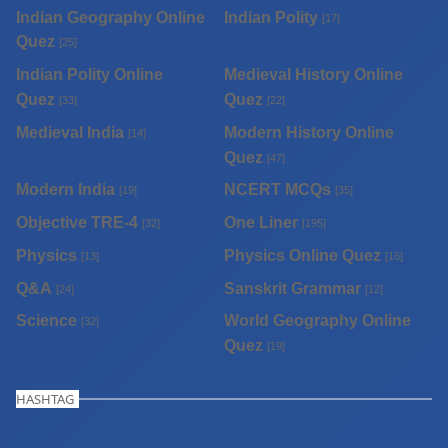
Indian Geography Online
Indian Polity
[17]
Quez
[25]
Indian Polity Online
Medieval History Online
Quez
Quez
[33]
[22]
Medieval India
Modern History Online
[14]
Quez
[47]
Modern India
NCERT MCQs
[19]
[35]
Objective TRE-4
One Liner
[32]
[195]
Physics
Physics Online Quez
[13]
[16]
Q&A
Sanskrit Grammar
[24]
[12]
Science
World Geography Online
[32]
Quez
[19]
HASHTAG