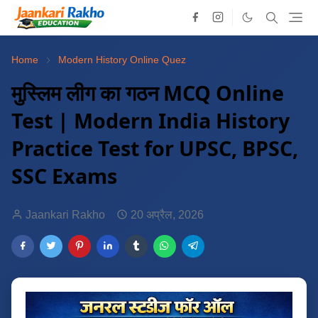
Home
Modern History Online Quez
मुस्लिम लीग का गठन MCQ Online
Test | Modern India History
Practice Test for UPSC, BPSC,
SSC Exams
Jaankari Rakho
20 अप्रैल, 2026