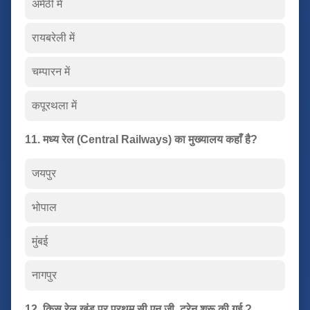
अमेठी में
रायबरेली में
चम्पारन में
कपूरथला में
11. मध्य रेल (Central Railways) का मुख्यालय कहाँ है?
जयपुर
भोपाल
मुंबई
नागपुर
12. किस रेल खंड पर प्रथम सी.एन.जी. ट्रेन शुरू की गई ?