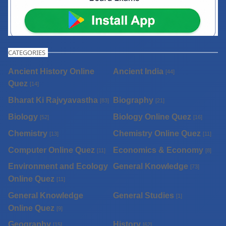
CATEGORIES
Ancient History Online
Ancient India
[44]
Quez
[14]
Bharat Ki Rajvyavastha
Biography
[83]
[21]
Biology
Biology Online Quez
[52]
[16]
Chemistry
Chemistry Online Quez
[13]
[11]
Computer Online Quez
Economics & Economy
[11]
[8]
Environment and Ecology
General Knowledge
[73]
Online Quez
[11]
General Knowledge
General Studies
[1]
Online Quez
[9]
Geography
History
[15]
[62]