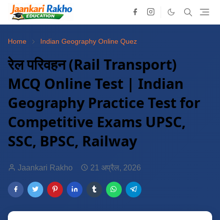
Home
Indian Geography Online Quez
रेल परिवहन (Rail Transport)
MCQ Online Test | Indian
Geography Practice Test for
Competitive Exams UPSC,
SSC, BPSC, Railway
Jaankari Rakho
21 अप्रैल, 2026