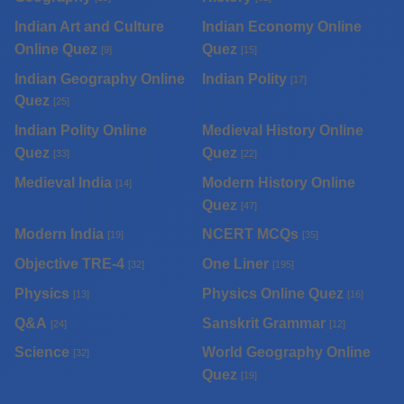
Indian Art and Culture
Indian Economy Online
Online Quez
Quez
[9]
[15]
Indian Geography Online
Indian Polity
[17]
Quez
[25]
Indian Polity Online
Medieval History Online
Quez
Quez
[33]
[22]
Medieval India
Modern History Online
[14]
Quez
[47]
Modern India
NCERT MCQs
[19]
[35]
Objective TRE-4
One Liner
[32]
[195]
Physics
Physics Online Quez
[13]
[16]
Q&A
Sanskrit Grammar
[24]
[12]
Science
World Geography Online
[32]
Quez
[19]