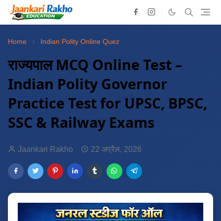
Home
Indian Polity Online Quez
राज्यपाल MCQ Online Test –
Indian Polity Governor
Practice Test for UPSC, BPSC,
SSC & Railway Exams
Jaankari Rakho
22 अप्रैल, 2026