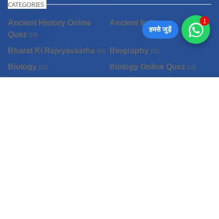
CATEGORIES
1
Ancient History Online
Ancient India
[44]
हमसे जुड़ें
Quez
[14]
Bharat Ki Rajvyavastha
Biography
[83]
[21]
Biology
Biology Online Quez
[52]
[16]
Chemistry
Chemistry Online Quez
[13]
[11]
Computer Online Quez
Economics & Economy
[11]
[8]
Environment and Ecology
General Knowledge
[73]
Online Quez
[11]
General Knowledge
General Studies
[1]
Online Quez
[9]
Geography
History
[15]
[62]
Indian Art and Culture
Indian Economy Online
Online Quez
Quez
[9]
[15]
Indian Geography Online
Indian Polity
[17]