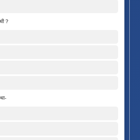
 थी ?
 था-