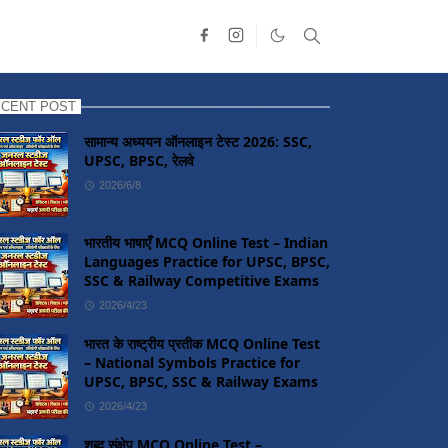
CENT POST
सामान्य अध्ययन ऑनलाइन टेस्ट 2026: SSC,
UPSC, BPSC, रेलवे
2026/6/8
भारतीय भाषाएँ MCQ Online Test – Indian
Languages Practice for UPSC, BPSC,
SSC & Railway Competitive Exams
2026/4/23
भारत के राष्ट्रीय प्रतीक MCQ Online Test
– National Symbols Practice for
UPSC, BPSC, SSC & Railway Exams
2026/4/23
शब्द संक्षेप MCQ Online Test –