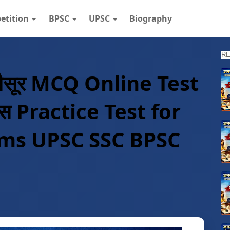
etition
BPSC
UPSC
Biography
RE
 एवं मैसूर MCQ Online Test
ास Practice Test for
ms UPSC SSC BPSC