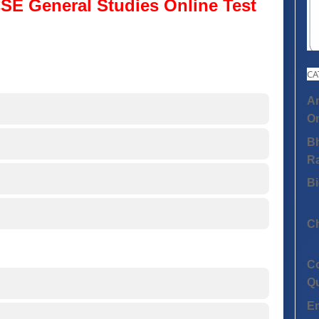
SE General Studies Online Test
CA
An
On
Bh
R
Bi
C
C
Q
E