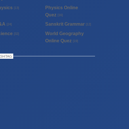
hysics
Physics Online
[13]
Quez
[16]
&A
Sanskrit Grammar
[24]
[12]
cience
World Geography
[32]
Online Quez
[19]
SHTAG