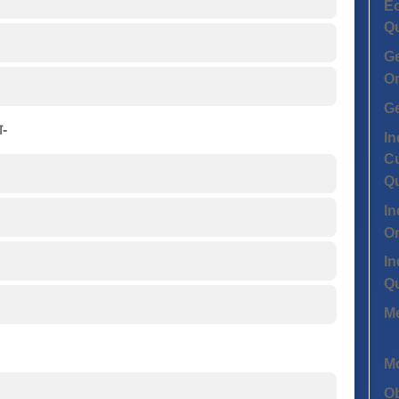
Ec
Q
G
On
G
ा-
In
Cu
Q
In
On
In
Q
Me
Mo
Ob