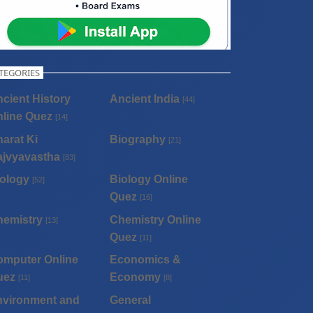
TEGORIES
cient History
Ancient India
[44]
line Quez
[14]
arat Ki
Biography
[21]
ajvyavastha
[83]
ology
Biology Online
[52]
Quez
[16]
hemistry
Chemistry Online
[13]
Quez
[11]
omputer Online
Economics &
uez
Economy
[11]
[8]
nvironment and
General