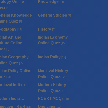
ology Online
Knowledge
[73]
uez
[11]
eneral Knowledge
General Studies
[1]
line Quez
[9]
eography
History
[15]
[62]
dian Art and
Indian Economy
lture Online
Online Quez
[15]
uez
[9]
dian Geography
Indian Polity
[17]
line Quez
[25]
dian Polity Online
Medieval History
uez
Online Quez
[33]
[22]
dieval India
Modern History
[14]
Online Quez
[47]
dern India
NCERT MCQs
[19]
[35]
jective TRE-4
One Liner
[32]
[195]