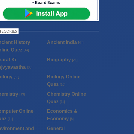
TEGORIES
cient History
Ancient India
[44]
line Quez
[14]
arat Ki
Biography
[21]
ajvyavastha
[83]
ology
Biology Online
[52]
Quez
[16]
hemistry
Chemistry Online
[13]
Quez
[11]
omputer Online
Economics &
uez
Economy
[11]
[8]
nvironment and
General