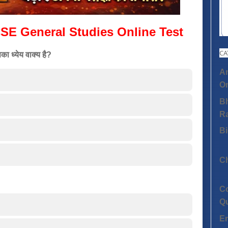
SE General Studies Online Test
CA
ा ध्येय वाक्य है?
An
On
Bh
R
Bi
C
C
Q
E