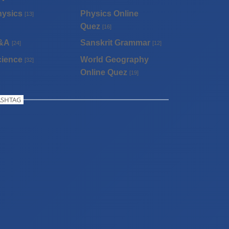
hysics
Physics Online
[13]
Quez
[16]
&A
Sanskrit Grammar
[24]
[12]
cience
World Geography
[32]
Online Quez
[19]
SHTAG