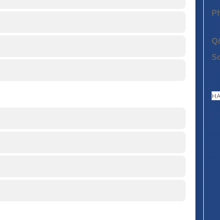
P
Q
S
HA