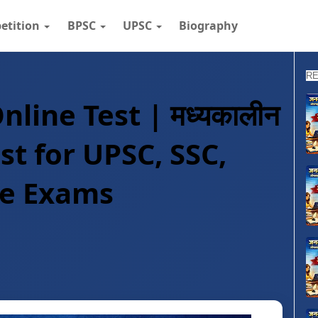
etition
BPSC
UPSC
Biography
RE
nline Test | मध्यकालीन
est for UPSC, SSC,
ve Exams