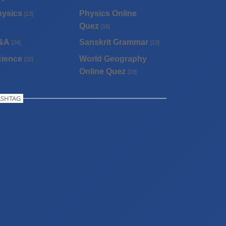
hysics
Physics Online
[13]
Quez
[16]
&A
Sanskrit Grammar
[24]
[12]
cience
World Geography
[32]
Online Quez
[19]
SHTAG