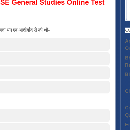
SE General Studies Online Test
यता धन एवं आशीर्वाद से की थी-
CA
An
On
Bh
R
Bi
C
C
Q
E