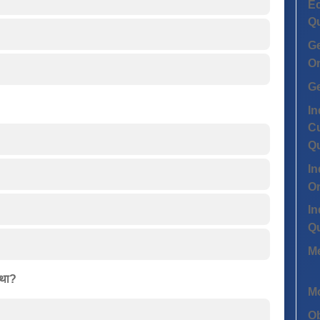
Ec
Q
G
On
G
In
Cu
Q
In
On
In
Q
Me
 था?
Mo
Ob