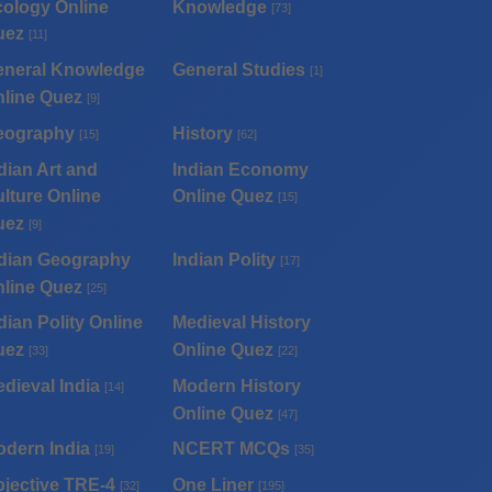
ology Online
Knowledge
[73]
uez
[11]
eneral Knowledge
General Studies
[1]
line Quez
[9]
eography
History
[15]
[62]
dian Art and
Indian Economy
lture Online
Online Quez
[15]
uez
[9]
dian Geography
Indian Polity
[17]
line Quez
[25]
dian Polity Online
Medieval History
uez
Online Quez
[33]
[22]
dieval India
Modern History
[14]
Online Quez
[47]
dern India
NCERT MCQs
[19]
[35]
jective TRE-4
One Liner
[32]
[195]