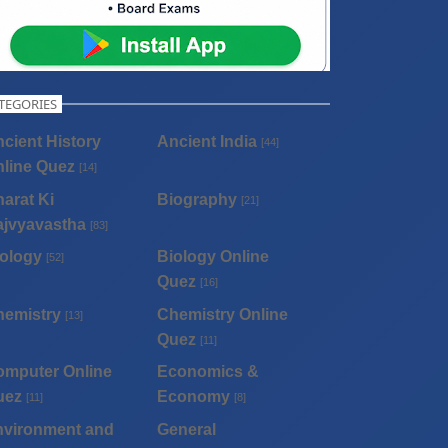
TEGORIES
cient History
Ancient India
[44]
line Quez
[14]
arat Ki
Biography
[21]
ajvyavastha
[83]
ology
Biology Online
[52]
Quez
[16]
hemistry
Chemistry Online
[13]
Quez
[11]
omputer Online
Economics &
uez
Economy
[11]
[8]
nvironment and
General