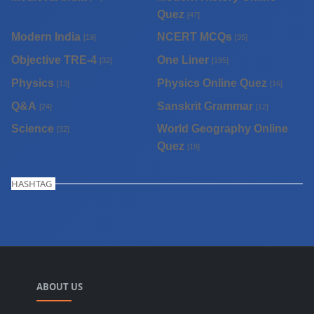
Quez
[47]
Modern India
NCERT MCQs
[19]
[35]
Objective TRE-4
One Liner
[32]
[195]
Physics
Physics Online Quez
[13]
[16]
Q&A
Sanskrit Grammar
[24]
[12]
Science
World Geography Online
[32]
Quez
[19]
HASHTAG
ABOUT US