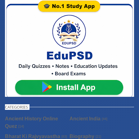
CATEGORIES
Ancient History Online
Ancient India
[44]
Quez
[14]
Bharat Ki Rajvyavastha
Biography
[83]
[21]