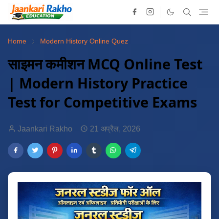
Home
Modern History Online Quez
साइमन कमीशन MCQ Online Test
| Modern History Practice
Test for Competitive Exams
Jaankari Rakho
21 अप्रैल, 2026