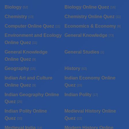
Biology
Biology Online Quez
[52]
[16]
Chemistry
Chemistry Online Quez
[13]
[11]
Computer Online Quez
Economics & Economy
[11]
[8]
Environment and Ecology
General Knowledge
[73]
Online Quez
[11]
General Knowledge
General Studies
[1]
Online Quez
[9]
Geography
History
[15]
[62]
Indian Art and Culture
Indian Economy Online
Online Quez
Quez
[9]
[15]
Indian Geography Online
Indian Polity
[17]
Quez
[25]
Indian Polity Online
Medieval History Online
Quez
Quez
[33]
[22]
Medieval India
Modern History Online
[14]