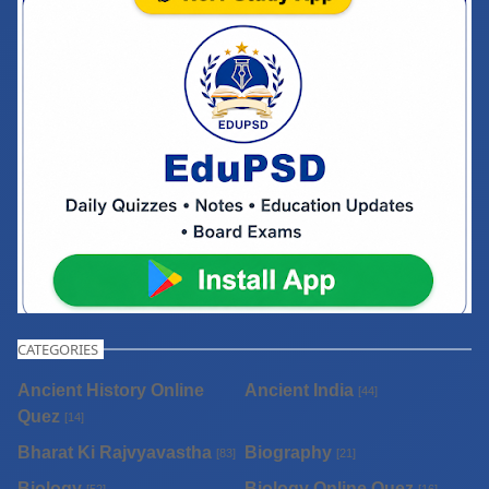
CATEGORIES
Ancient History Online
Ancient India
[44]
Quez
[14]
Bharat Ki Rajvyavastha
Biography
[83]
[21]
Biology
Biology Online Quez