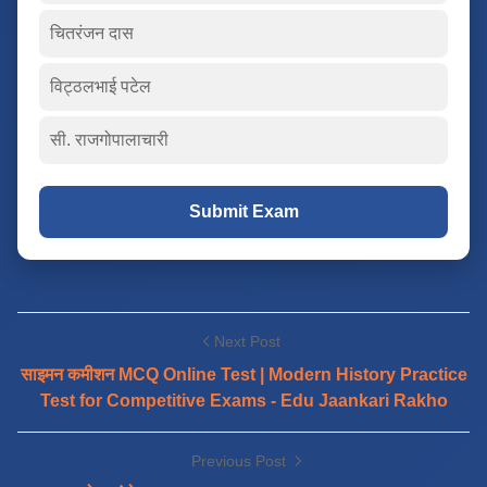
चितरंजन दास
विट्ठलभाई पटेल
सी. राजगोपालाचारी
Submit Exam
Next Post
साइमन कमीशन MCQ Online Test | Modern History Practice
Test for Competitive Exams - Edu Jaankari Rakho
Previous Post