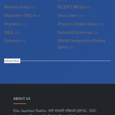
Modern India
NCERT MCQs
[19]
[35]
Objective TRE-4
One Liner
[32]
[195]
Physics
Physics Online Quez
[13]
[16]
Q&A
Sanskrit Grammar
[24]
[12]
Science
World Geography Online
[32]
Quez
[19]
HASHTAG
ABOUT US
Edu Jaankari Rakho: सभी सरकारी परीक्षाओं (BPSC, SSC,