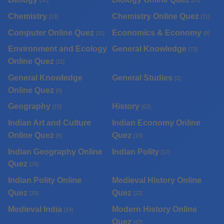
[52]
[16]
Chemistry
Chemistry Online Quez
[13]
[11]
Computer Online Quez
Economics & Economy
[11]
[8]
Environment and Ecology
General Knowledge
[73]
Online Quez
[11]
General Knowledge
General Studies
[1]
Online Quez
[9]
Geography
History
[15]
[62]
Indian Art and Culture
Indian Economy Online
Online Quez
Quez
[9]
[15]
Indian Geography Online
Indian Polity
[17]
Quez
[25]
Indian Polity Online
Medieval History Online
Quez
Quez
[33]
[22]
Medieval India
Modern History Online
[14]
Quez
[47]