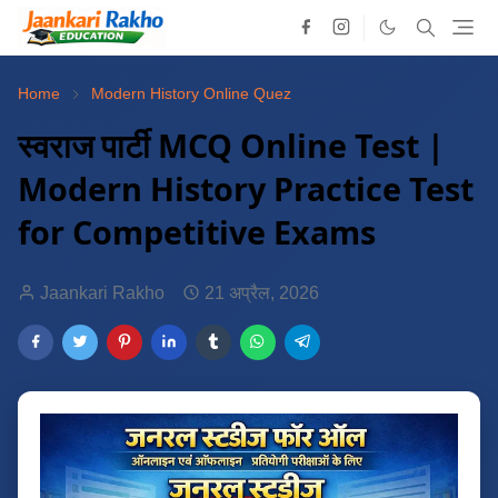
Home
Modern History Online Quez
स्वराज पार्टी MCQ Online Test |
Modern History Practice Test
for Competitive Exams
Jaankari Rakho
21 अप्रैल, 2026