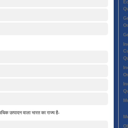
Ec
Q
G
On
G
In
Cu
Q
In
On
In
Q
Me
ुत अधिक उत्पादन वाला भारत का राज्य है-
Mo
Ob