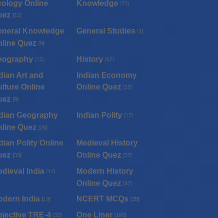
ology Online
Knowledge
[73]
uez
[11]
eneral Knowledge
General Studies
[1]
line Quez
[9]
eography
History
[15]
[62]
dian Art and
Indian Economy
lture Online
Online Quez
[15]
uez
[9]
dian Geography
Indian Polity
[17]
line Quez
[25]
dian Polity Online
Medieval History
uez
Online Quez
[33]
[22]
dieval India
Modern History
[14]
Online Quez
[47]
dern India
NCERT MCQs
[19]
[35]
jective TRE-4
One Liner
[32]
[195]