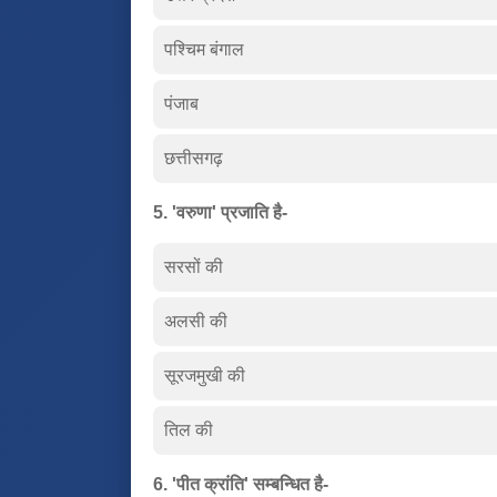
पश्चिम बंगाल
पंजाब
छत्तीसगढ़
5. 'वरुणा' प्रजाति है-
सरसों की
अलसी की
सूरजमुखी की
तिल की
6. 'पीत क्रांति' सम्बन्धित है-