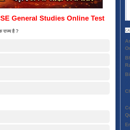
SE General Studies Online Test
CA
क राज्य है ?
An
On
Bh
R
Bi
C
C
Q
E