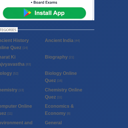
TEGORIES
cient History
Ancient India
[44]
line Quez
[14]
arat Ki
Biography
[21]
ajvyavastha
[83]
ology
Biology Online
[52]
Quez
[16]
hemistry
Chemistry Online
[13]
Quez
[11]
omputer Online
Economics &
uez
Economy
[11]
[8]
nvironment and
General