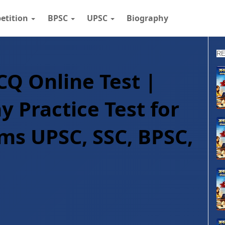
etition
BPSC
UPSC
Biography
RE
MCQ Online Test |
 Practice Test for
ms UPSC, SSC, BPSC,