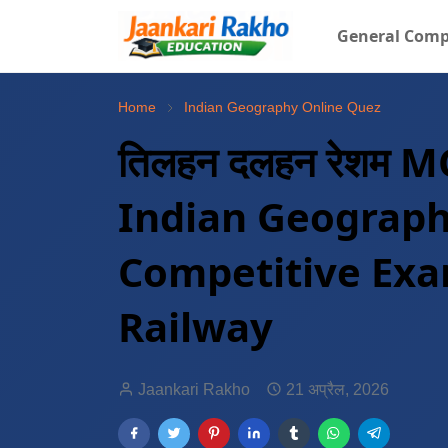
General Comp
Home
Indian Geography Online Quez
तिलहन दलहन रेशम 
Indian Geography
Competitive Exa
Railway
Jaankari Rakho
21 अप्रैल, 2026