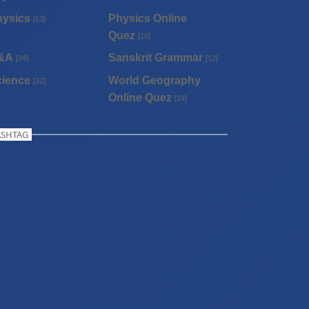
hysics
Physics Online
[13]
Quez
[16]
&A
Sanskrit Grammar
[24]
[12]
cience
World Geography
[32]
Online Quez
[19]
SHTAG