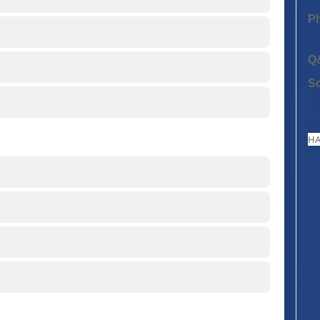
P
Q
S
HA