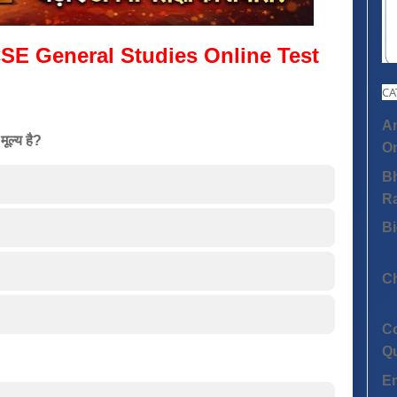
SE General Studies Online Test
CA
An
मूल्य है?
On
Bh
R
Bi
C
C
Q
E