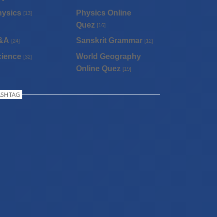
hysics
Physics Online
[13]
Quez
[16]
&A
Sanskrit Grammar
[24]
[12]
cience
World Geography
[32]
Online Quez
[19]
SHTAG