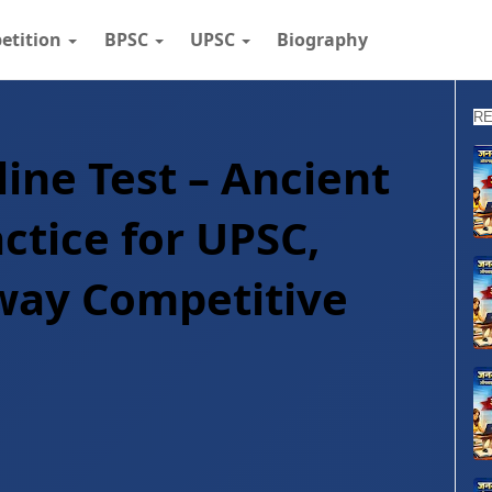
etition
BPSC
UPSC
Biography
RE
line Test – Ancient
ctice for UPSC,
lway Competitive