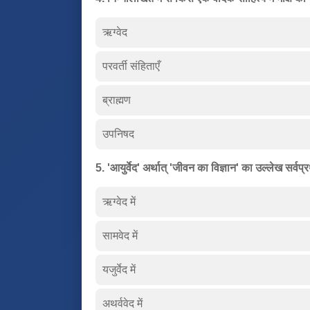
ऋग्वेद
परवर्ती संहिताएँ
ब्राह्मण
उपनिषद
5. 'आयुर्वेद' अर्थात् 'जीवन का विज्ञान' का उल्लेख सर्वप
ऋग्वेद में
सामवेद में
यजुर्वेद में
अथर्ववेद में