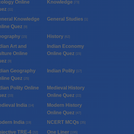
ology Online
Knowledge
[73]
uez
[11]
eneral Knowledge
General Studies
[1]
line Quez
[9]
eography
History
[15]
[62]
dian Art and
Indian Economy
lture Online
Online Quez
[15]
uez
[9]
dian Geography
Indian Polity
[17]
line Quez
[25]
dian Polity Online
Medieval History
uez
Online Quez
[33]
[22]
dieval India
Modern History
[14]
Online Quez
[47]
dern India
NCERT MCQs
[19]
[35]
jective TRE-4
One Liner
[32]
[195]