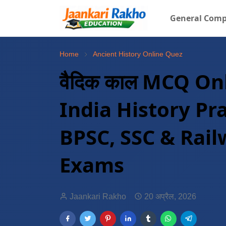
General Comp
Home
Ancient History Online Quez
वैदिक काल MCQ On
India History Pra
BPSC, SSC & Rai
Exams
Jaankari Rakho
20 अप्रैल, 2026