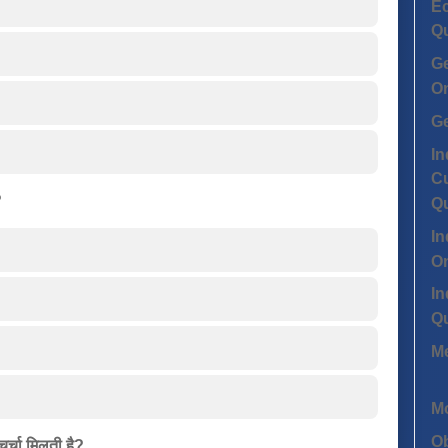
Ec
Q
G
On
G
In
Cu
?
Q
In
On
In
Q
Me
Mo
Ob
चर्चा मिलती है?