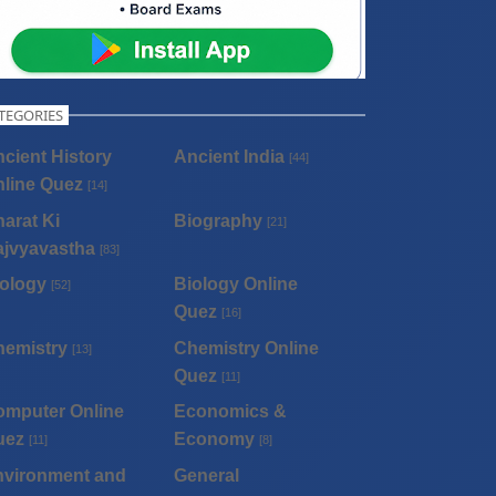
TEGORIES
cient History
Ancient India
[44]
line Quez
[14]
arat Ki
Biography
[21]
ajvyavastha
[83]
ology
Biology Online
[52]
Quez
[16]
hemistry
Chemistry Online
[13]
Quez
[11]
omputer Online
Economics &
uez
Economy
[11]
[8]
nvironment and
General