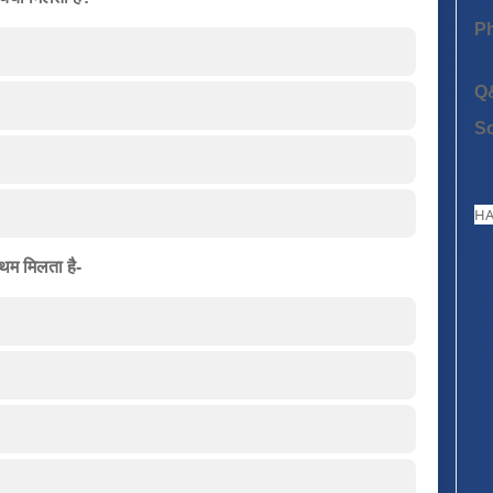
P
Q
S
HA
्रथम मिलता है-