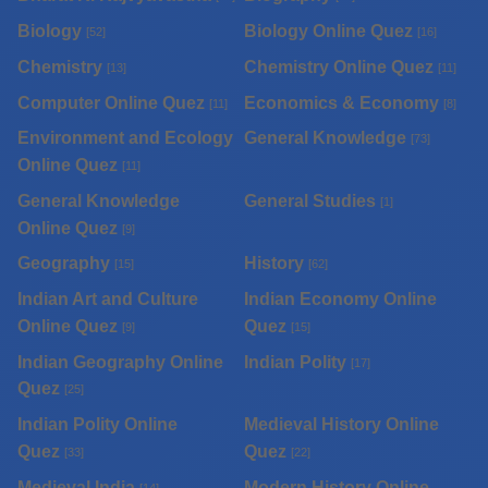
Biology
Biology Online Quez
[52]
[16]
Chemistry
Chemistry Online Quez
[13]
[11]
Computer Online Quez
Economics & Economy
[11]
[8]
Environment and Ecology
General Knowledge
[73]
Online Quez
[11]
General Knowledge
General Studies
[1]
Online Quez
[9]
Geography
History
[15]
[62]
Indian Art and Culture
Indian Economy Online
Online Quez
Quez
[9]
[15]
Indian Geography Online
Indian Polity
[17]
Quez
[25]
Indian Polity Online
Medieval History Online
Quez
Quez
[33]
[22]
Medieval India
Modern History Online
[14]