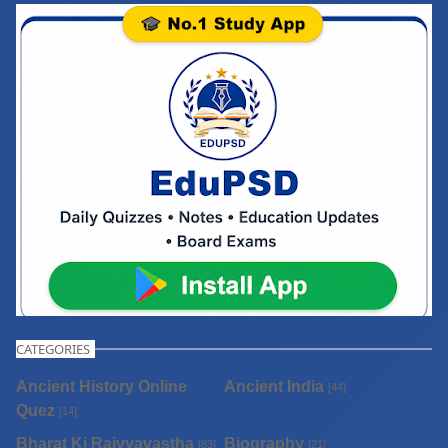
CATEGORIES
Ancient History Online
Ancient India
[44]
Quez
[14]
Bharat Ki Rajvyavastha
Biography
[83]
[21]