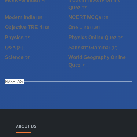
Quez
[47]
Modern India
NCERT MCQs
[19]
[35]
Objective TRE-4
One Liner
[32]
[195]
Physics
Physics Online Quez
[13]
[16]
Q&A
Sanskrit Grammar
[24]
[12]
Science
World Geography Online
[32]
Quez
[19]
HASHTAG
ABOUT US