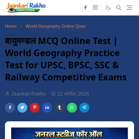
Home
World Geography Online Quez
वायुमण्डल MCQ Online Test |
World Geography Practice
Test for UPSC, BPSC, SSC &
Railway Competitive Exams
Jaankari Rakho
21 अप्रैल, 2026