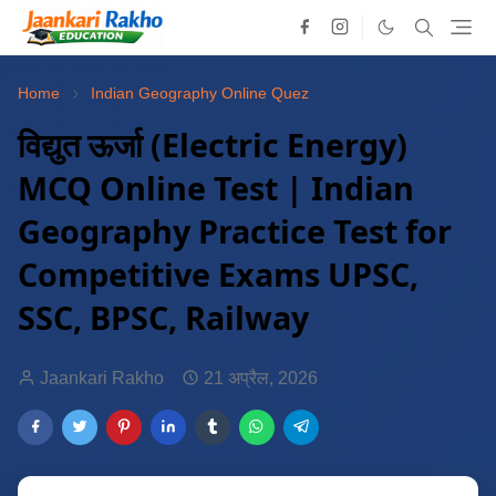
Home
Indian Geography Online Quez
विद्युत ऊर्जा (Electric Energy)
MCQ Online Test | Indian
Geography Practice Test for
Competitive Exams UPSC,
SSC, BPSC, Railway
Jaankari Rakho
21 अप्रैल, 2026