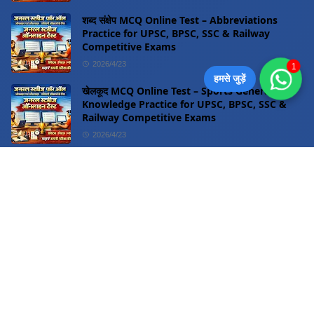
शब्द संक्षेप MCQ Online Test – Abbreviations
Practice for UPSC, BPSC, SSC & Railway
Competitive Exams
2026/4/23
1
हमसे जुड़ें
खेलकूद MCQ Online Test – Sports General
Knowledge Practice for UPSC, BPSC, SSC &
Railway Competitive Exams
2026/4/23
वर्ग 6 से 12 और सभी प्रतियोगी परीक्षाओं के नोट्स