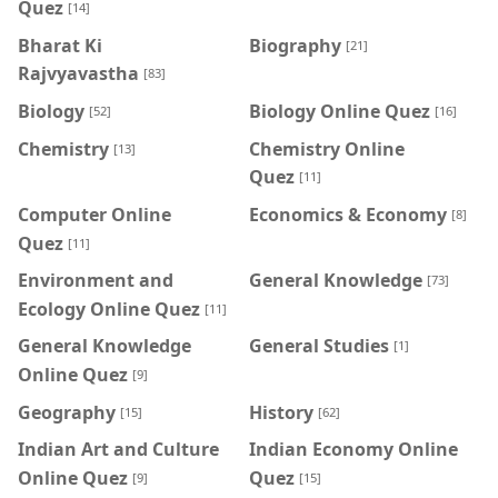
Quez
[14]
Bharat Ki
Biography
[21]
Rajvyavastha
[83]
Biology
Biology Online Quez
[52]
[16]
Chemistry
Chemistry Online
[13]
Quez
[11]
Computer Online
Economics & Economy
[8]
Quez
[11]
Environment and
General Knowledge
[73]
Ecology Online Quez
[11]
General Knowledge
General Studies
[1]
Online Quez
[9]
Geography
History
[15]
[62]
Indian Art and Culture
Indian Economy Online
Online Quez
Quez
[9]
[15]