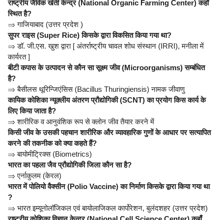
राष्ट्रीय जैविक खेती केन्द्र (National Organic Farming Center) कहाँ
स्थित है?
⇒
गाजियाबाद (उत्तर प्रदेश )
सुपर राइस (Super Rice) किसके द्वारा विकसित किया गया था?
⇒
डॉ. जी.एस. खुश द्वारा [ अंतर्राष्ट्रीय चावल शोध संस्थान (IRRI), मनीला में
कार्यरत ]
बीटी कपास के उत्पादन से कौन सा सूक्ष्म जीव (Microorganisms) सम्बंधित
है?
⇒
बैसीलस थूरिन्जिएंसिस (Bacillus Thuringiensis) नामक जीवाणु
कायिक कोशिका न्यूक्लीय अंतरण प्रौद्योगिकी (SCNT) का प्रयोग किस कार्य के
लिए किया जाता है?
⇒
शारीरिक व आनुवंशिक रूप से क्लोन जीव तैयार करने में
किसी जीव के उसकी पहचान शारीरिक और व्यावहारिक गुणों के आधार पर सत्यापित
करने की तकनीक को क्या कहते हैं?
⇒
बायोमीट्रिक्स (Biometrics)
भारत का पहला जैव प्रौद्योगिकी जिला कौन सा है?
⇒
एर्नाकुलम (केरल)
भारत में पोलियो वैक्सीन (Polio Vaccine) का निर्माण किसके द्वारा किया गया था
?
⇒
भारत इम्यूनोलॉजिकल एवं बायोलाजिकल कार्पोरेशन, बुलंदशहर (उत्तर प्रदेश)
राष्ट्रीय कोशिका विज्ञान केन्द्र (National Cell Science Center) कहाँ