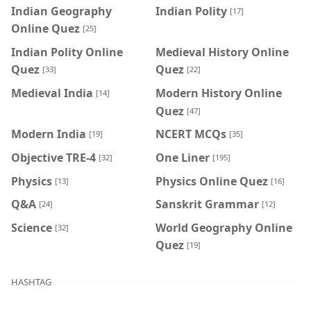
Indian Geography
Indian Polity
[17]
Online Quez
[25]
Indian Polity Online
Medieval History Online
Quez
Quez
[33]
[22]
Medieval India
Modern History Online
[14]
Quez
[47]
Modern India
NCERT MCQs
[19]
[35]
Objective TRE-4
One Liner
[32]
[195]
Physics
Physics Online Quez
[13]
[16]
Q&A
Sanskrit Grammar
[24]
[12]
Science
World Geography Online
[32]
Quez
[19]
HASHTAG