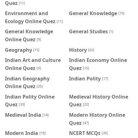
Quez
[11]
Environment and
General Knowledge
[73]
Ecology Online Quez
[11]
General Knowledge
General Studies
[1]
Online Quez
[9]
Geography
History
[15]
[62]
Indian Art and Culture
Indian Economy Online
Online Quez
Quez
[9]
[15]
Indian Geography
Indian Polity
[17]
Online Quez
[25]
Indian Polity Online
Medieval History Online
Quez
Quez
[33]
[22]
Medieval India
Modern History Online
[14]
Quez
[47]
Modern India
NCERT MCQs
[19]
[35]