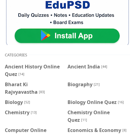
CATEGORIES
Ancient History Online
Ancient India
[44]
Quez
[14]
Bharat Ki
Biography
[21]
Rajvyavastha
[83]
Biology
Biology Online Quez
[52]
[16]
Chemistry
Chemistry Online
[13]
Quez
[11]
Computer Online
Economics & Economy
[8]