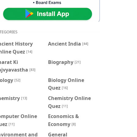
TEGORIES
cient History
Ancient India
[44]
nline Quez
[14]
arat Ki
Biography
[21]
ajvyavastha
[83]
iology
Biology Online
[52]
Quez
[16]
hemistry
Chemistry Online
[13]
Quez
[11]
omputer Online
Economics &
uez
Economy
[11]
[8]
nvironment and
General