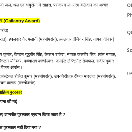
Ob
 जो जल, थल एवं वायुसेना में साहस, पराक्रम या आत्म बलिदान का अत्यंत
Ph
्कार (Gallantry Award)
परांत)
Q
रांत), हवलदार के. पलानी (मरणोपरांत), हवलदार तेजिंदर सिंह, नायक दीपक |
Sc
ण कुमार, कैप्टन युद्धवीर सिंह, कैप्टन राकेश, नायक जसबीर सिंह, लांस नायक,
प्टन योगेश्वर, कृष्णाराव काण्डेल्कर, फ्लाईट लेफ्टिनेंट तेजपाल, संदीप कुमार
य, विजय ओरांन।
HA
 कांस्टेबल रोहित कुमार (मरणोपरांत), उप-निरीक्षक दीपक भारद्वाज (मरणोपरांत),
्रवण कश्यप (मरणोपरांत)
ाहित्य पुरस्कार
्थापना की गई
िए ज्ञानपीठ पुरस्कार प्रदान किया जाता है ?
 पुरस्कार नहीं दिया गया ?