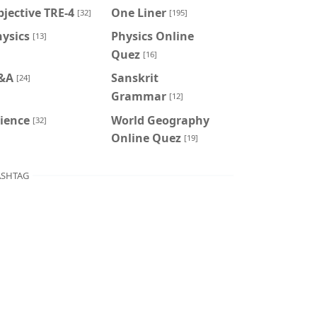
jective TRE-4
One Liner
[32]
[195]
ysics
Physics Online
[13]
Quez
[16]
&A
Sanskrit
[24]
Grammar
[12]
ience
World Geography
[32]
Online Quez
[19]
SHTAG