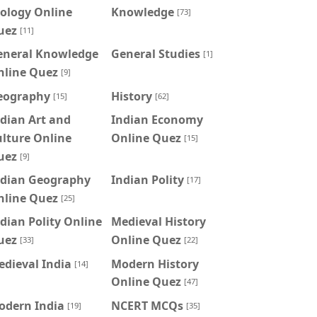
ology Online
Knowledge
[73]
uez
[11]
eneral Knowledge
General Studies
[1]
nline Quez
[9]
eography
History
[15]
[62]
dian Art and
Indian Economy
lture Online
Online Quez
[15]
uez
[9]
ndian Geography
Indian Polity
[17]
nline Quez
[25]
dian Polity Online
Medieval History
uez
Online Quez
[33]
[22]
dieval India
Modern History
[14]
Online Quez
[47]
odern India
NCERT MCQs
[19]
[35]