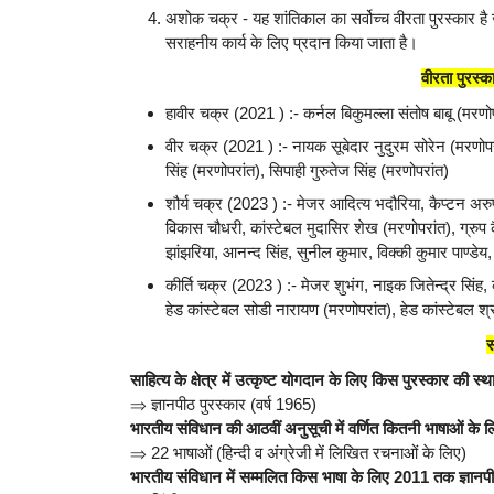
अशोक चक्र - यह शांतिकाल का सर्वोच्च वीरता पुरस्कार है
सराहनीय कार्य के लिए प्रदान किया जाता है।
वीरता पुरस
हावीर चक्र (2021 ) :- कर्नल बिकुमल्ला संतोष बाबू (मरणो
वीर चक्र (2021 ) :- नायक सूबेदार नुदुरम सोरेन (मरणोप
सिंह (मरणोपरांत), सिपाही गुरुतेज सिंह (मरणोपरांत)
शौर्य चक्र (2023 ) :- मेजर आदित्य भदौरिया, कैप्टन अरु
विकास चौधरी, कांस्टेबल मुदासिर शेख (मरणोपरांत), ग्रुप कै
झांझरिया, आनन्द सिंह, सुनील कुमार, विक्की कुमार पाण्डे
कीर्ति चक्र (2023 ) :- मेजर शुभंग, नाइक जितेन्द्र सिंह,
हेड कांस्टेबल सोडी नारायण (मरणोपरांत), हेड कांस्टेबल श
स
साहित्य के क्षेत्र में उत्कृष्ट योगदान के लिए किस पुरस्कार की स
⇒
ज्ञानपीठ पुरस्कार (वर्ष 1965)
भारतीय संविधान की आठवीं अनुसूची में वर्णित कितनी भाषाओं के ल
⇒
22 भाषाओं (हिन्दी व अंग्रेजी में लिखित रचनाओं के लिए)
भारतीय संविधान में सम्मलित किस भाषा के लिए 2011 तक ज्ञानपीठ