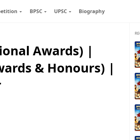
etition
BPSC
UPSC
Biography
RE
(National Awards) |
न (Awards & Honours) |
r