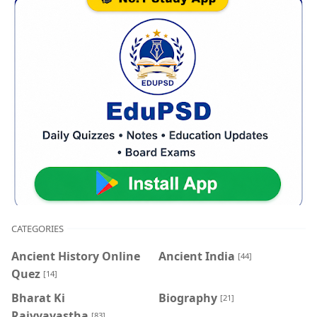
CATEGORIES
Ancient History Online
Ancient India
[44]
Quez
[14]
Bharat Ki
Biography
[21]
Rajvyavastha
[83]