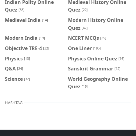
Indian Polity Online
Medieval History Online
Quez
Quez
[33]
[22]
Medieval India
Modern History Online
[14]
Quez
[47]
Modern India
NCERT MCQs
[19]
[35]
Objective TRE-4
One Liner
[32]
[195]
Physics
Physics Online Quez
[13]
[16]
Q&A
Sanskrit Grammar
[24]
[12]
Science
World Geography Online
[32]
Quez
[19]
HASHTAG