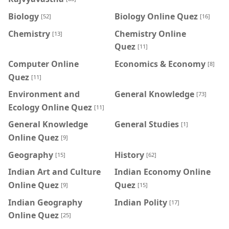
Biology
Biology Online Quez
[52]
[16]
Chemistry
Chemistry Online
[13]
Quez
[11]
Computer Online
Economics & Economy
[8]
Quez
[11]
Environment and
General Knowledge
[73]
Ecology Online Quez
[11]
General Knowledge
General Studies
[1]
Online Quez
[9]
Geography
History
[15]
[62]
Indian Art and Culture
Indian Economy Online
Online Quez
Quez
[9]
[15]
Indian Geography
Indian Polity
[17]
Online Quez
[25]