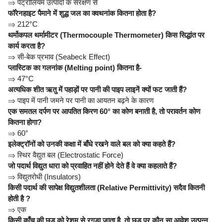
⇒
पेट्रोलियम उत्पादों के संरक्षण से
फॉरेनहाइट पैमाने में शुद्ध जल का क्वथनांक कितना होता है?
⇒
212°C
थर्मोकपल थर्मामीटर (Thermocouple Thermometer) किस सिद्धांत पर
कार्य करता है?
⇒
सी-बेक प्रभाव (Seabeck Effect)
प्लास्टिक का गलनांक (Melting point) कितना है-
⇒
47°C
अत्यधिक शीत ऋतु में पहाड़ों पर पानी की पाइप लाइनें क्यों फट जाती हैं?
⇒
पाइप में पानी जमने पर पानी का आयतन बढ़ने के कारण
एक समतल दर्पण पर आपतित किरण 60° का कोण बनाती है, तो परावर्तन कोण
कितना होगा?
⇒
60°
इलेक्ट्रॉनों को उनकी कक्षा में बाँधे रखने वाले बल को क्या कहते हैं?
⇒
स्थिर वैद्युत बल (Electrostatic Force)
जो पदार्थ विद्युत धारा को प्रवाहित नहीं होने देते हैं वे क्या कहलाते हैं?
⇒
विद्युतरोधी (Insulators)
किसी पदार्थ की सापेक्ष विद्युतशीलता (Relative Permittivity) सदैव कितनी
होती है ?
⇒
एक
किसी काँच की छड़ को रेशम से रगड़ा जाता है, तो छड़ पर कौन सा आवेश उत्पन्न