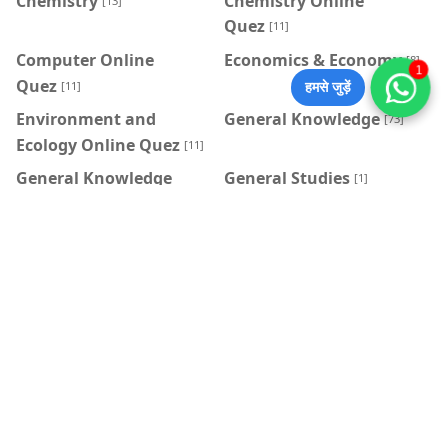
Chemistry
Chemistry Online
[13]
Quez
[11]
Computer Online
Economics & Economy
[8]
1
Quez
[11]
हमसे जुड़ें
Environment and
General Knowledge
[73]
Ecology Online Quez
[11]
General Knowledge
General Studies
[1]
Online Quez
[9]
Geography
History
[15]
[62]
Indian Art and Culture
Indian Economy Online
Online Quez
Quez
[9]
[15]
Indian Geography
Indian Polity
[17]
Online Quez
[25]
Indian Polity Online
Medieval History Online
Quez
Quez
[33]
[22]