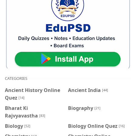
CATEGORIES
Ancient History Online
Ancient India
[44]
Quez
[14]
Bharat Ki
Biography
[21]
Rajvyavastha
[83]
Biology
Biology Online Quez
[52]
[16]