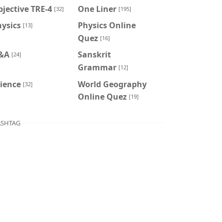
jective TRE-4
One Liner
[32]
[195]
ysics
Physics Online
[13]
Quez
[16]
&A
Sanskrit
[24]
Grammar
[12]
ience
World Geography
[32]
Online Quez
[19]
SHTAG