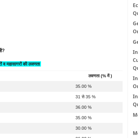
Ec
Q
G
O
G
है?
In
Cu
रों व महासागरों की लवणता
Q
लवणता (% में )
I
O
35.00 %
In
31 से 35 %
Q
36.00 %
Me
35.00 %
30.00 %
M