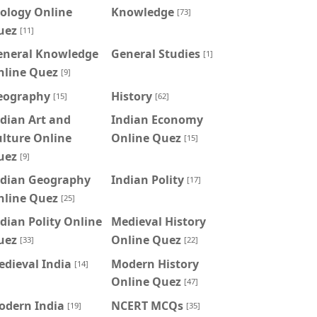
ology Online
Knowledge
[73]
uez
[11]
eneral Knowledge
General Studies
[1]
nline Quez
[9]
eography
History
[15]
[62]
dian Art and
Indian Economy
lture Online
Online Quez
[15]
uez
[9]
ndian Geography
Indian Polity
[17]
nline Quez
[25]
dian Polity Online
Medieval History
uez
Online Quez
[33]
[22]
dieval India
Modern History
[14]
Online Quez
[47]
odern India
NCERT MCQs
[19]
[35]