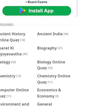
TEGORIES
cient History
Ancient India
[44]
nline Quez
[14]
arat Ki
Biography
[21]
ajvyavastha
[83]
iology
Biology Online
[52]
Quez
[16]
hemistry
Chemistry Online
[13]
Quez
[11]
omputer Online
Economics &
uez
Economy
[11]
[8]
nvironment and
General