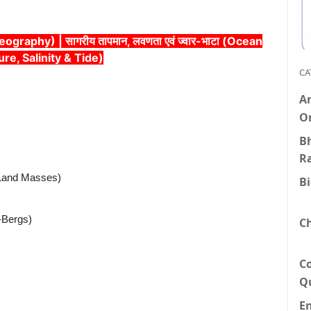
ography) | सागरीय तापमान, लवणता एवं ज्वार-भाटा (Ocean
e, Salinity & Tide)
CA
An
O
Bh
R
nt Land Masses)
B
e-Bergs)
C
C
Q
E