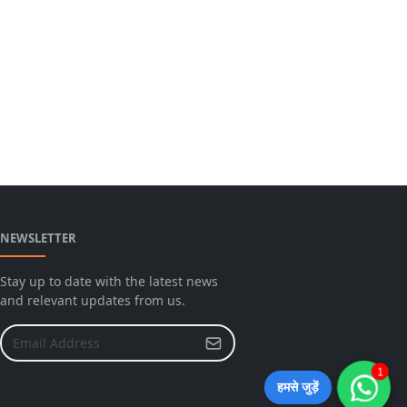
NEWSLETTER
Stay up to date with the latest news
and relevant updates from us.
1
हमसे जुड़ें