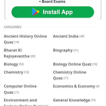
CATEGORIES
Ancient History Online
Ancient India
[44]
Quez
[14]
Bharat Ki
Biography
[21]
Rajvyavastha
[83]
Biology
Biology Online Quez
[52]
[16]
Chemistry
Chemistry Online
[13]
Quez
[11]
Computer Online
Economics & Economy
[8]
Quez
[11]
Environment and
General Knowledge
[73]