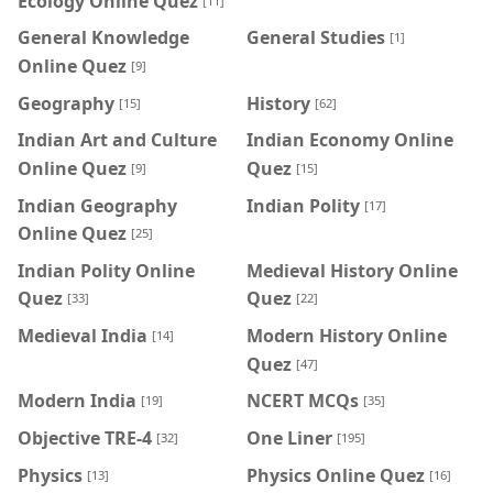
Ecology Online Quez
[11]
General Knowledge
General Studies
[1]
Online Quez
[9]
Geography
History
[15]
[62]
Indian Art and Culture
Indian Economy Online
Online Quez
Quez
[9]
[15]
Indian Geography
Indian Polity
[17]
Online Quez
[25]
Indian Polity Online
Medieval History Online
Quez
Quez
[33]
[22]
Medieval India
Modern History Online
[14]
Quez
[47]
Modern India
NCERT MCQs
[19]
[35]
Objective TRE-4
One Liner
[32]
[195]
Physics
Physics Online Quez
[13]
[16]