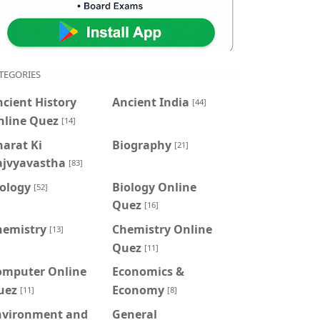
TEGORIES
cient History
Ancient India
[44]
nline Quez
[14]
arat Ki
Biography
[21]
ajvyavastha
[83]
iology
Biology Online
[52]
Quez
[16]
hemistry
Chemistry Online
[13]
Quez
[11]
omputer Online
Economics &
uez
Economy
[11]
[8]
nvironment and
General