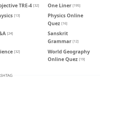
jective TRE-4
One Liner
[32]
[195]
ysics
Physics Online
[13]
Quez
[16]
&A
Sanskrit
[24]
Grammar
[12]
ience
World Geography
[32]
Online Quez
[19]
SHTAG