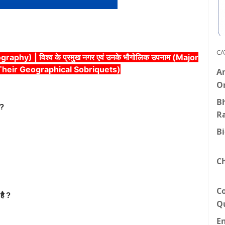
CA
phy) | विश्व के प्रमुख नगर एवं उनके भौगोलिक उपनाम (Major
 Their Geographical Sobriquets)
An
O
Bh
ै?
R
B
C
C
है ?
Q
E