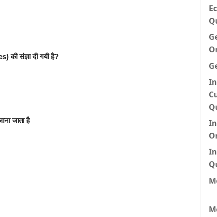
Ec
Q
G
O
 की संज्ञा दी गयी है?
G
In
Cu
Q
ना जाता है
I
O
In
Q
Me
M