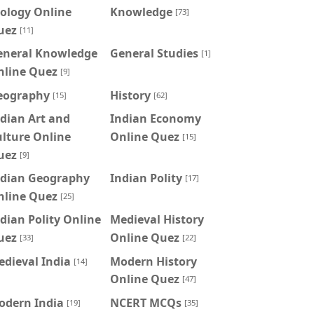
ology Online
Knowledge
[73]
uez
[11]
eneral Knowledge
General Studies
[1]
nline Quez
[9]
eography
History
[15]
[62]
dian Art and
Indian Economy
lture Online
Online Quez
[15]
uez
[9]
ndian Geography
Indian Polity
[17]
nline Quez
[25]
dian Polity Online
Medieval History
uez
Online Quez
[33]
[22]
dieval India
Modern History
[14]
Online Quez
[47]
odern India
NCERT MCQs
[19]
[35]