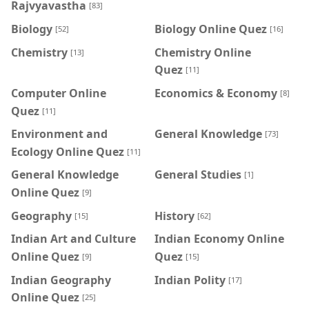
Rajvyavastha
[83]
Biology
Biology Online Quez
[52]
[16]
Chemistry
Chemistry Online
[13]
Quez
[11]
Computer Online
Economics & Economy
[8]
Quez
[11]
Environment and
General Knowledge
[73]
Ecology Online Quez
[11]
General Knowledge
General Studies
[1]
Online Quez
[9]
Geography
History
[15]
[62]
Indian Art and Culture
Indian Economy Online
Online Quez
Quez
[9]
[15]
Indian Geography
Indian Polity
[17]
Online Quez
[25]