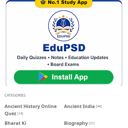
CATEGORIES
Ancient History Online
Ancient India
[44]
Quez
[14]
Bharat Ki
Biography
[21]