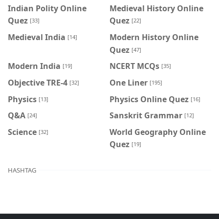
Indian Polity Online
Medieval History Online
Quez
Quez
[33]
[22]
Medieval India
Modern History Online
[14]
Quez
[47]
Modern India
NCERT MCQs
[19]
[35]
Objective TRE-4
One Liner
[32]
[195]
Physics
Physics Online Quez
[13]
[16]
Q&A
Sanskrit Grammar
[24]
[12]
Science
World Geography Online
[32]
Quez
[19]
HASHTAG