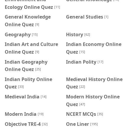
Ecology Online Quez
[11]
General Knowledge
General Studies
[1]
Online Quez
[9]
Geography
History
[15]
[62]
Indian Art and Culture
Indian Economy Online
Online Quez
Quez
[9]
[15]
Indian Geography
Indian Polity
[17]
Online Quez
[25]
Indian Polity Online
Medieval History Online
Quez
Quez
[33]
[22]
Medieval India
Modern History Online
[14]
Quez
[47]
Modern India
NCERT MCQs
[19]
[35]
Objective TRE-4
One Liner
[32]
[195]