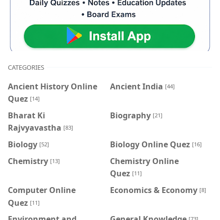
CATEGORIES
Ancient History Online
Ancient India
[44]
Quez
[14]
Bharat Ki
Biography
[21]
Rajvyavastha
[83]
Biology
Biology Online Quez
[52]
[16]
Chemistry
Chemistry Online
[13]
Quez
[11]
Computer Online
Economics & Economy
[8]
Quez
[11]
Environment and
General Knowledge
[73]