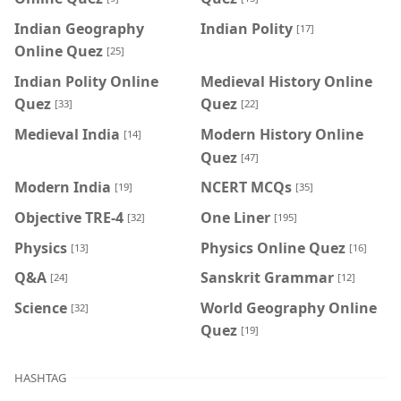
Indian Geography
Indian Polity
[17]
Online Quez
[25]
Indian Polity Online
Medieval History Online
Quez
Quez
[33]
[22]
Medieval India
Modern History Online
[14]
Quez
[47]
Modern India
NCERT MCQs
[19]
[35]
Objective TRE-4
One Liner
[32]
[195]
Physics
Physics Online Quez
[13]
[16]
Q&A
Sanskrit Grammar
[24]
[12]
Science
World Geography Online
[32]
Quez
[19]
HASHTAG