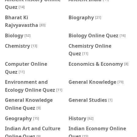
Quez
[14]
Bharat Ki
Biography
[21]
Rajvyavastha
[83]
Biology
Biology Online Quez
[52]
[16]
Chemistry
Chemistry Online
[13]
Quez
[11]
Computer Online
Economics & Economy
[8]
Quez
[11]
Environment and
General Knowledge
[73]
Ecology Online Quez
[11]
General Knowledge
General Studies
[1]
Online Quez
[9]
Geography
History
[15]
[62]
Indian Art and Culture
Indian Economy Online
Online Quez
Quez
[9]
[15]