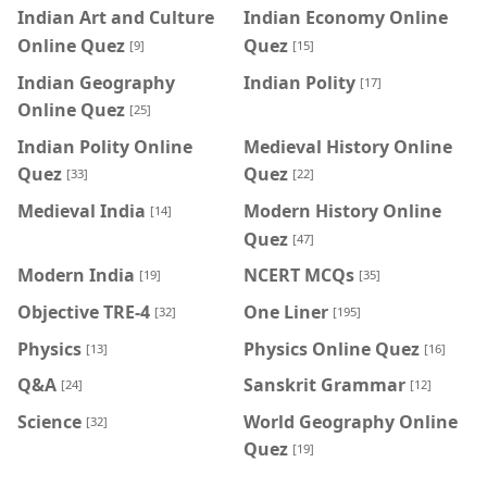
Indian Art and Culture
Indian Economy Online
Online Quez
Quez
[9]
[15]
Indian Geography
Indian Polity
[17]
Online Quez
[25]
Indian Polity Online
Medieval History Online
Quez
Quez
[33]
[22]
Medieval India
Modern History Online
[14]
Quez
[47]
Modern India
NCERT MCQs
[19]
[35]
Objective TRE-4
One Liner
[32]
[195]
Physics
Physics Online Quez
[13]
[16]
Q&A
Sanskrit Grammar
[24]
[12]
Science
World Geography Online
[32]
Quez
[19]