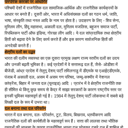
पारंपरिक कारकों पर आधारित
पश्चिमी देशों में राजनैतिक दल सामाजिक-आर्थिक और राजनैतिक कार्यक्रमों के
आधार पर बनते हैं। दूसरी ओर, भारत में अधिसंख्यक दलों का गठन धर्म, जाति,
भाषा, संस्कृति तथा नस्ल आदि के नाम पर होता है। उदाहरण के लिए - शिव सेना,
मुस्लिम लीग, हिंदू महासभा, अकाली दल, मुस्लिम मजलिस, बहुजन समाज पार्टी,
रिपब्लिकन पार्टी ऑफ इंडिया, गोरखा लीग आदि। ये दल सांप्रदायिक तथा क्षेत्रीय
हितों को बढ़ावा देने के लिए कार्य करते हैं और इस कारण सार्वजनिक हितों की
अनदेखी करते हैं।
क्षेत्रीय दलों का उद्भव
भारत की दलीय व्यवस्था का एक दूसरा प्रमुख लक्षण राज्य स्तरीय दलों का उदय
और उनकी बढ़ती भूमिका है। कई प्रदेशों में वे सत्तारूढ़ दल हैं, जैसे- ओडीशा में
बीजेडी, आंध्र प्रदेश में तेलुगू देशम् पार्टी तमिलनाडु में डीएमके या एआईएडीएमके,
पंजाब में अकाली दल, असम में असम गण परिषद, जम्मू-कश्मीर में नेशनल
कांफ्रेंस, बिहार में जनता दल (यूनाइड) आदि । प्रारंभ में वे क्षेत्रीय राजनीति तक
ही सीमित थे किंतु कुछ समय से केंद्र में साझा सरकारों के कारण राष्ट्रीय स्तर पर
इनकी भूमिका महत्वपूर्ण हो गई है। 1984 में तेलुगू देशम् पार्टी लोकसभा में सबसे बड़े
विपक्षी दल के रूप में उभरा था।
दल बनाना तथा दल परिवर्तन
भारत में दल बनाना, दल- परिवर्तन, टूट, विलय, बिखराव, ध्रुवीकरण आदि
राजनैतिक दलों की कार्यशैली के महत्वपूर्ण रूप हैं। सत्ता की लालसा तथा भौतिक
वस्तुओं की लालसा के कारण राजनीतिज्ञ अपना दल छोड़कर दूसरे दल में शामिल हो