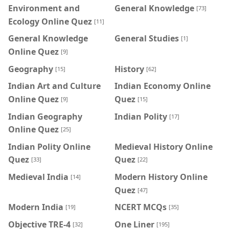
Environment and
General Knowledge
[73]
Ecology Online Quez
[11]
General Knowledge
General Studies
[1]
Online Quez
[9]
Geography
History
[15]
[62]
Indian Art and Culture
Indian Economy Online
Online Quez
Quez
[9]
[15]
Indian Geography
Indian Polity
[17]
Online Quez
[25]
Indian Polity Online
Medieval History Online
Quez
Quez
[33]
[22]
Medieval India
Modern History Online
[14]
Quez
[47]
Modern India
NCERT MCQs
[19]
[35]
Objective TRE-4
One Liner
[32]
[195]