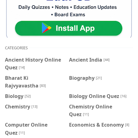
CATEGORIES
Ancient History Online
Ancient India
[44]
Quez
[14]
Bharat Ki
Biography
[21]
Rajvyavastha
[83]
Biology
Biology Online Quez
[52]
[16]
Chemistry
Chemistry Online
[13]
Quez
[11]
Computer Online
Economics & Economy
[8]
Quez
[11]