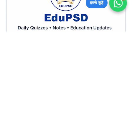
हमसे जुड़ें
CATEGORIES
Ancient History Online
Ancient India
[44]
Quez
[14]
Bharat Ki
Biography
[21]
Rajvyavastha
[83]
Biology
Biology Online Quez
[52]
[16]
Chemistry
Chemistry Online
[13]
Quez
[11]