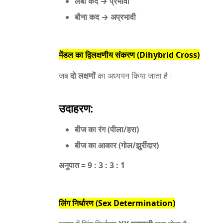
लंबा कद → प्रभावी
बौना कद → अप्रभावी
मेंडल का द्विलक्षणीय संकरण (Dihybrid Cross)
जब
दो लक्षणों
का अध्ययन किया जाता है।
उदाहरण:
बीज का रंग (पीला/हरा)
बीज का आकार (गोल/झुर्रीदार)
अनुपात = 9 : 3 : 3 : 1
लिंग निर्धारण (Sex Determination)