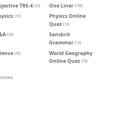
jective TRE-4
One Liner
[32]
[195]
ysics
Physics Online
[13]
Quez
[16]
&A
Sanskrit
[24]
Grammar
[12]
ience
World Geography
[32]
Online Quez
[19]
SHTAG