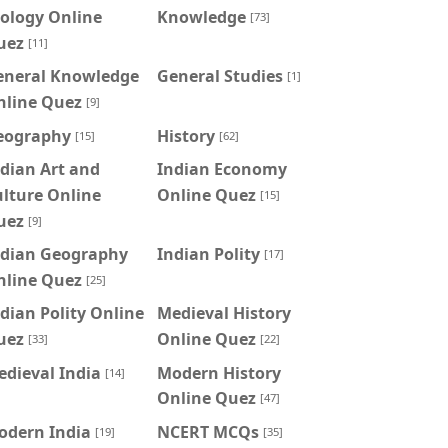
ology Online
Knowledge
[73]
uez
[11]
eneral Knowledge
General Studies
[1]
nline Quez
[9]
eography
History
[15]
[62]
dian Art and
Indian Economy
lture Online
Online Quez
[15]
uez
[9]
ndian Geography
Indian Polity
[17]
nline Quez
[25]
dian Polity Online
Medieval History
uez
Online Quez
[33]
[22]
dieval India
Modern History
[14]
Online Quez
[47]
odern India
NCERT MCQs
[19]
[35]