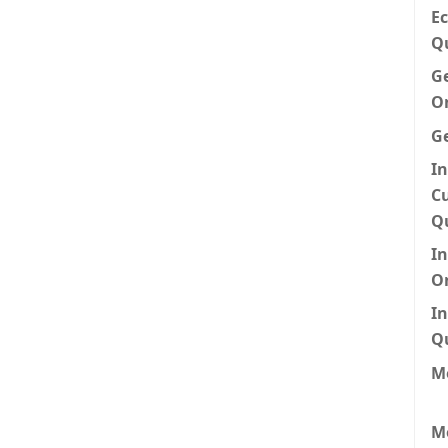
Ec
Q
G
O
G
In
।
Cu
Q
I
O
In
Q
Me
M