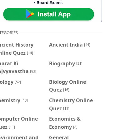
TEGORIES
cient History
Ancient India
[44]
nline Quez
[14]
arat Ki
Biography
[21]
ajvyavastha
[83]
iology
Biology Online
[52]
Quez
[16]
hemistry
Chemistry Online
[13]
Quez
[11]
omputer Online
Economics &
uez
Economy
[11]
[8]
nvironment and
General