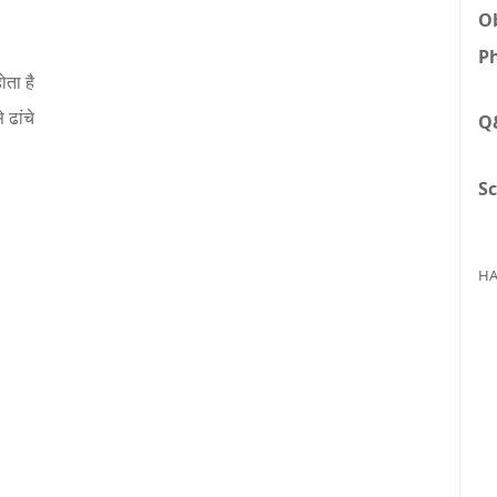
Ob
Ph
ता है
 ढांचे
Q
Sc
HA