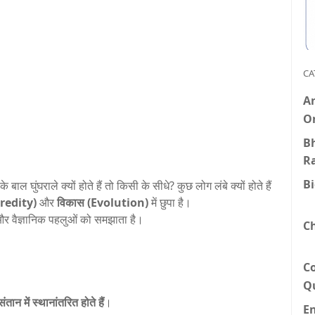
CA
An
O
Bh
R
B
बाल घुंघराले क्यों होते हैं तो किसी के सीधे? कुछ लोग लंबे क्यों होते हैं
eredity)
और
विकास (Evolution)
में छुपा है।
और वैज्ञानिक पहलुओं को समझाता है।
C
C
Q
ंतान में स्थानांतरित होते हैं
।
E