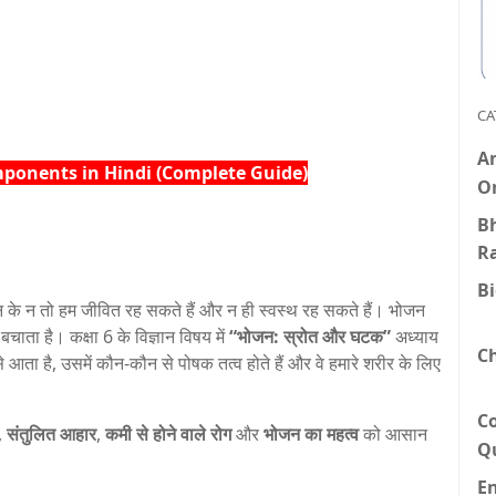
CA
An
omponents in Hindi (Complete Guide)
O
Bh
R
B
न के न तो हम जीवित रह सकते हैं और न ही स्वस्थ रह सकते हैं। भोजन
े बचाता है। कक्षा 6 के विज्ञान विषय में
“भोजन: स्रोत और घटक”
अध्याय
C
 आता है, उसमें कौन-कौन से पोषक तत्व होते हैं और वे हमारे शरीर के लिए
C
,
संतुलित आहार
,
कमी से होने वाले रोग
और
भोजन का महत्व
को आसान
Q
E