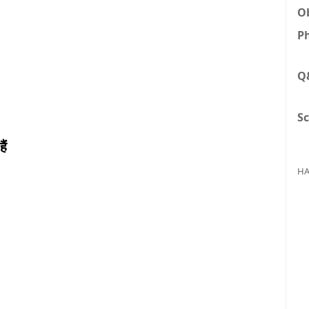
Ob
Ph
Q
Sc
ैं
HA