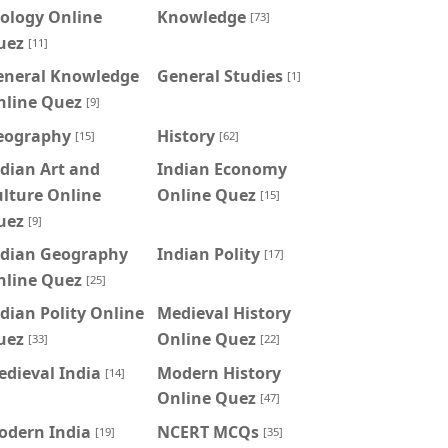
ology Online
Knowledge
[73]
uez
[11]
eneral Knowledge
General Studies
[1]
nline Quez
[9]
eography
History
[15]
[62]
dian Art and
Indian Economy
lture Online
Online Quez
[15]
uez
[9]
ndian Geography
Indian Polity
[17]
nline Quez
[25]
dian Polity Online
Medieval History
uez
Online Quez
[33]
[22]
dieval India
Modern History
[14]
Online Quez
[47]
odern India
NCERT MCQs
[19]
[35]