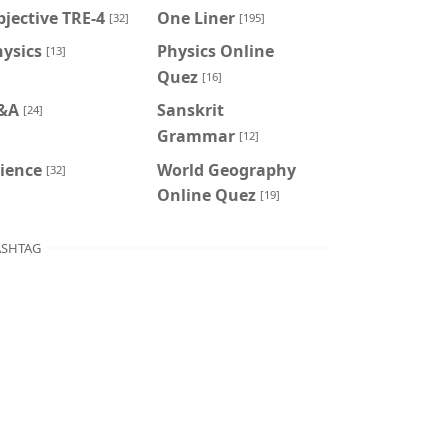
jective TRE-4
One Liner
[32]
[195]
ysics
Physics Online
[13]
Quez
[16]
&A
Sanskrit
[24]
Grammar
[12]
ience
World Geography
[32]
Online Quez
[19]
SHTAG