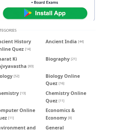
TEGORIES
cient History
Ancient India
[44]
nline Quez
[14]
arat Ki
Biography
[21]
ajvyavastha
[83]
iology
Biology Online
[52]
Quez
[16]
hemistry
Chemistry Online
[13]
Quez
[11]
omputer Online
Economics &
uez
Economy
[11]
[8]
nvironment and
General