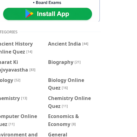
TEGORIES
cient History
Ancient India
[44]
nline Quez
[14]
arat Ki
Biography
[21]
ajvyavastha
[83]
iology
Biology Online
[52]
Quez
[16]
hemistry
Chemistry Online
[13]
Quez
[11]
omputer Online
Economics &
uez
Economy
[11]
[8]
nvironment and
General