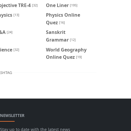
jective TRE-4
One Liner
[32]
[195]
ysics
Physics Online
[13]
Quez
[16]
&A
Sanskrit
[24]
Grammar
[12]
ience
World Geography
[32]
Online Quez
[19]
SHTAG
NEWSLETTER
Stay up to date with the latest news