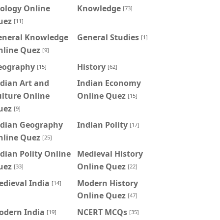
ology Online
Knowledge
[73]
uez
[11]
eneral Knowledge
General Studies
[1]
nline Quez
[9]
eography
History
[15]
[62]
dian Art and
Indian Economy
lture Online
Online Quez
[15]
uez
[9]
ndian Geography
Indian Polity
[17]
nline Quez
[25]
dian Polity Online
Medieval History
uez
Online Quez
[33]
[22]
dieval India
Modern History
[14]
Online Quez
[47]
odern India
NCERT MCQs
[19]
[35]