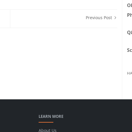
Ob
Ph
Previous Post
Q
Sc
HA
LEARN MORE
About Us