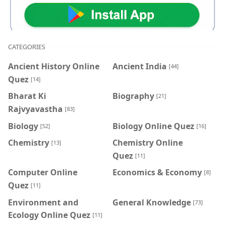
CATEGORIES
Ancient History Online
Ancient India
[44]
Quez
[14]
Bharat Ki
Biography
[21]
Rajvyavastha
[83]
Biology
Biology Online Quez
[52]
[16]
Chemistry
Chemistry Online
[13]
Quez
[11]
Computer Online
Economics & Economy
[8]
Quez
[11]
Environment and
General Knowledge
[73]
Ecology Online Quez
[11]