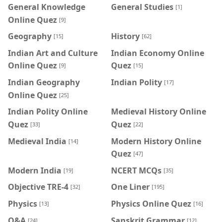
General Knowledge
General Studies
[1]
Online Quez
[9]
Geography
History
[15]
[62]
Indian Art and Culture
Indian Economy Online
Online Quez
Quez
[9]
[15]
Indian Geography
Indian Polity
[17]
Online Quez
[25]
Indian Polity Online
Medieval History Online
Quez
Quez
[33]
[22]
Medieval India
Modern History Online
[14]
Quez
[47]
Modern India
NCERT MCQs
[19]
[35]
Objective TRE-4
One Liner
[32]
[195]
Physics
Physics Online Quez
[13]
[16]
Q&A
Sanskrit Grammar
[24]
[12]