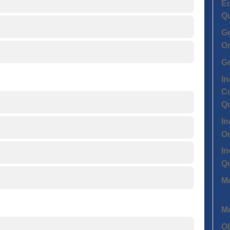
Ec
Q
G
On
G
In
Cu
Q
In
On
In
Q
Me
Mo
Ob