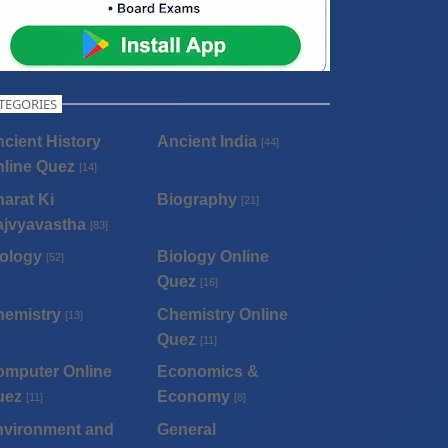
TEGORIES
cient History
Ancient India
[44]
line Quez
[14]
arat Ki
Biography
[21]
ajvyavastha
[83]
ology
Biology Online
[52]
Quez
[16]
hemistry
Chemistry Online
[13]
Quez
[11]
omputer Online
Economics &
uez
Economy
[11]
[8]
nvironment and
General