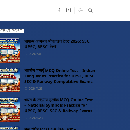
CENT POST
सामान्य अध्ययन ऑनलाइन टेस्ट 2026: SSC,
UPSC, BPSC, रेलवे
2026/6/8
भारतीय भाषाएँ MCQ Online Test – Indian
Languages Practice for UPSC, BPSC,
SSC & Railway Competitive Exams
2026/4/23
भारत के राष्ट्रीय प्रतीक MCQ Online Test
– National Symbols Practice for
UPSC, BPSC, SSC & Railway Exams
2026/4/23
शब्द संक्षेप MCQ Online Test –