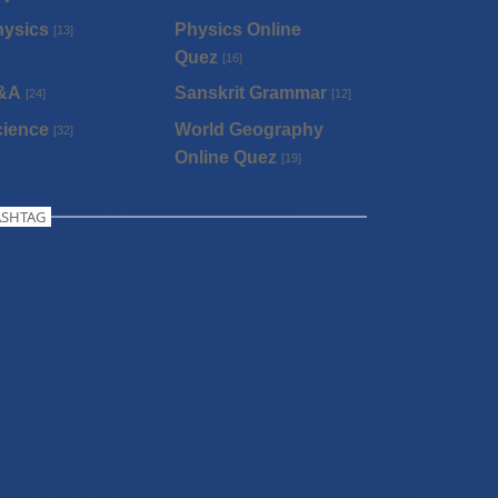
hysics
Physics Online
[13]
Quez
[16]
&A
Sanskrit Grammar
[24]
[12]
cience
World Geography
[32]
Online Quez
[19]
SHTAG