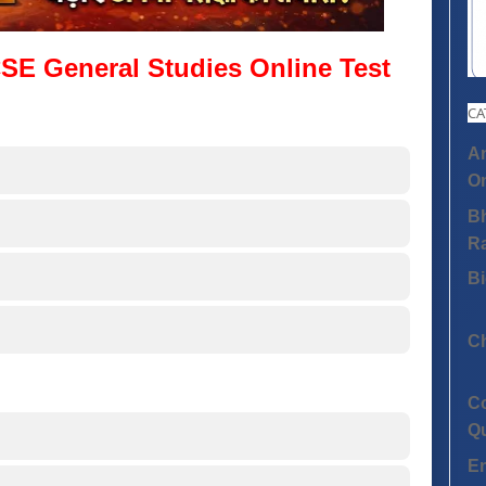
SE General Studies Online Test
CA
An
On
Bh
R
Bi
C
C
Q
E