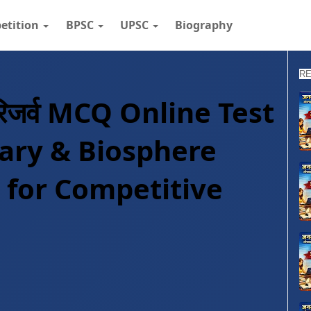
etition
BPSC
UPSC
Biography
RE
ल रिजर्व MCQ Online Test
uary & Biosphere
 for Competitive