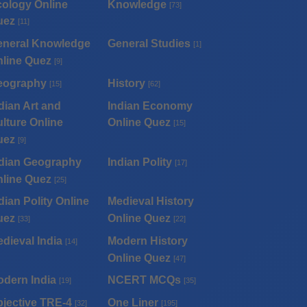
ology Online
Knowledge
[73]
uez
[11]
eneral Knowledge
General Studies
[1]
line Quez
[9]
eography
History
[15]
[62]
dian Art and
Indian Economy
lture Online
Online Quez
[15]
uez
[9]
dian Geography
Indian Polity
[17]
line Quez
[25]
dian Polity Online
Medieval History
uez
Online Quez
[33]
[22]
dieval India
Modern History
[14]
Online Quez
[47]
dern India
NCERT MCQs
[19]
[35]
jective TRE-4
One Liner
[32]
[195]