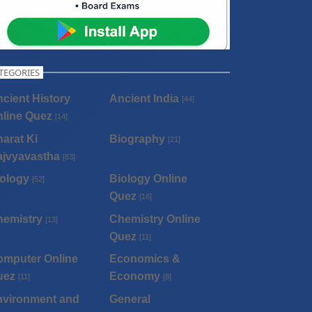
TEGORIES
cient History
Ancient India
[44]
line Quez
[14]
arat Ki
Biography
[21]
ajvyavastha
[83]
ology
Biology Online
[52]
Quez
[16]
hemistry
Chemistry Online
[13]
Quez
[11]
omputer Online
Economics &
uez
Economy
[11]
[8]
nvironment and
General