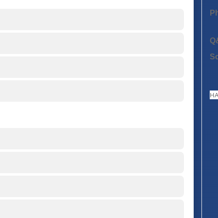
P
Q
S
HA