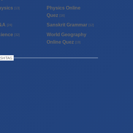
hysics
Physics Online
[13]
Quez
[16]
&A
Sanskrit Grammar
[24]
[12]
cience
World Geography
[32]
Online Quez
[19]
SHTAG