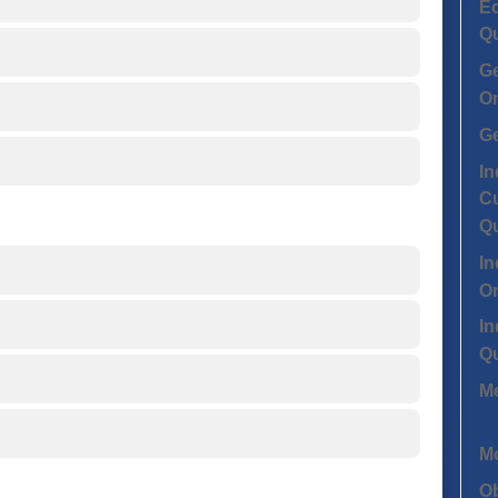
Ec
Q
G
On
G
In
Cu
Q
In
On
In
Q
Me
Mo
Ob