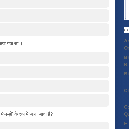
CA
An
 किया गया था ।
On
Bh
R
Bi
C
C
Q
 फेफड़ो' के रूप में जाना जाता है?
E