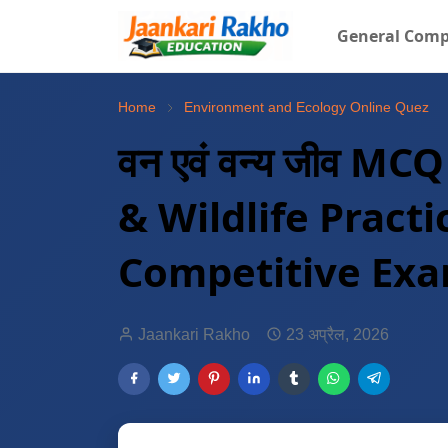
General Comp
Home
Environment and Ecology Online Quez
वन एवं वन्य जीव MC
& Wildlife Practi
Competitive Ex
Jaankari Rakho
23 अप्रैल, 2026