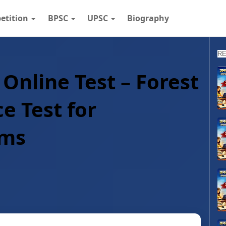
etition
BPSC
UPSC
Biography
RE
Q Online Test – Forest
ce Test for
ams