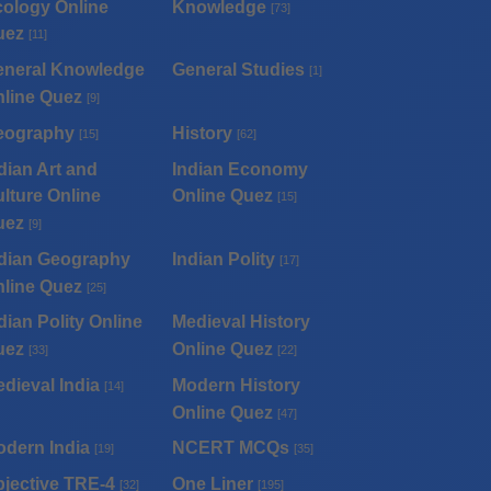
ology Online
Knowledge
[73]
uez
[11]
eneral Knowledge
General Studies
[1]
line Quez
[9]
eography
History
[15]
[62]
dian Art and
Indian Economy
lture Online
Online Quez
[15]
uez
[9]
dian Geography
Indian Polity
[17]
line Quez
[25]
dian Polity Online
Medieval History
uez
Online Quez
[33]
[22]
dieval India
Modern History
[14]
Online Quez
[47]
dern India
NCERT MCQs
[19]
[35]
jective TRE-4
One Liner
[32]
[195]