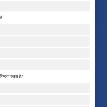
है-
िशिष्टता रखता है?