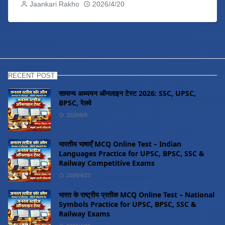
Jaankari Rakho
2026/4/20
RECENT POST
सामान्य अध्ययन ऑनलाइन टेस्ट 2026: SSC, UPSC,
BPSC, रेलवे
2026/6/8
भारतीय भाषाएँ MCQ Online Test – Indian
Languages Practice for UPSC, BPSC, SSC &
Railway Competitive Exams
2026/4/23
भारत के राष्ट्रीय प्रतीक MCQ Online Test – National
Symbols Practice for UPSC, BPSC, SSC &
Railway Exams