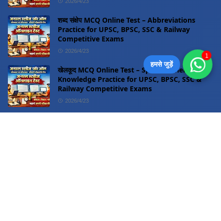
2026/4/23
शब्द संक्षेप MCQ Online Test – Abbreviations
Practice for UPSC, BPSC, SSC & Railway
Competitive Exams
2026/4/23
1
हमसे जुड़ें
खेलकूद MCQ Online Test – Sports General
Knowledge Practice for UPSC, BPSC, SSC &
Railway Competitive Exams
2026/4/23
वर्ग 6 से 12 और सभी प्रतियोगी परीक्षाओं के नोट्स