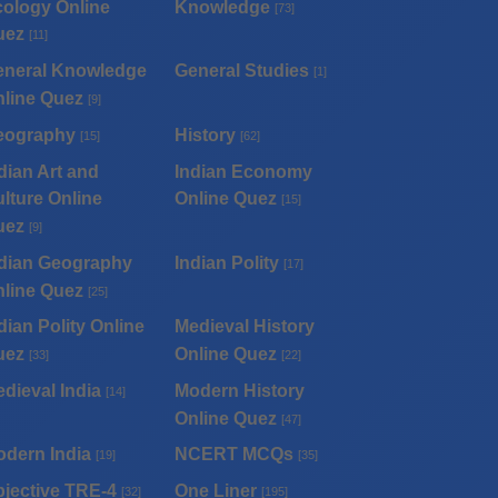
ology Online
Knowledge
[73]
uez
[11]
eneral Knowledge
General Studies
[1]
line Quez
[9]
eography
History
[15]
[62]
dian Art and
Indian Economy
lture Online
Online Quez
[15]
uez
[9]
dian Geography
Indian Polity
[17]
line Quez
[25]
dian Polity Online
Medieval History
uez
Online Quez
[33]
[22]
dieval India
Modern History
[14]
Online Quez
[47]
dern India
NCERT MCQs
[19]
[35]
jective TRE-4
One Liner
[32]
[195]