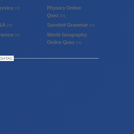
hysics
Physics Online
[13]
Quez
[16]
&A
Sanskrit Grammar
[24]
[12]
cience
World Geography
[32]
Online Quez
[19]
SHTAG