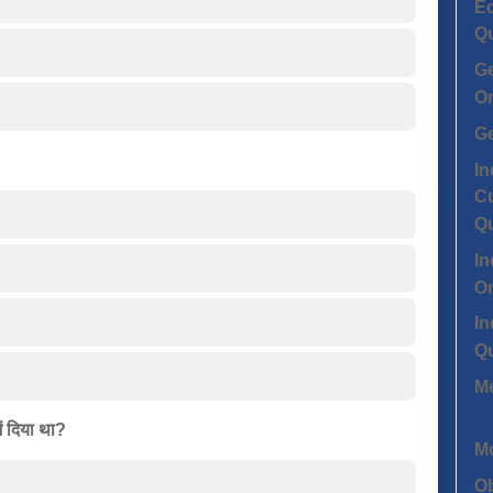
Ec
Q
G
On
G
In
Cu
Q
In
On
In
Q
Me
ें दिया था?
Mo
Ob