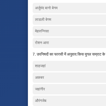
अर्जुमंद बानो बेगम
लाडली बेगम
मेहरुन्निसा
रोशन आरा
7. उपनिषदों का फारसी में अनुवाद किस मुगल सम्राट क
शाहजहां
अकबर
जहांगीर
औरंगजेब