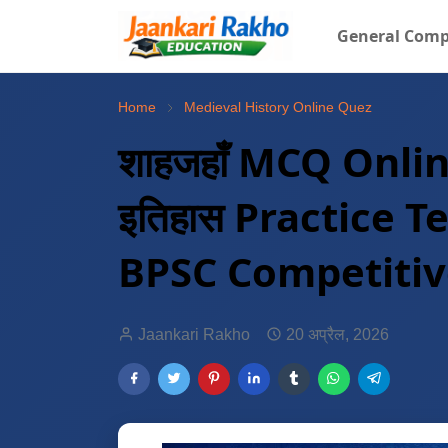
General Comp
Home
Medieval History Online Quez
शाहजहाँ MCQ Onlin
इतिहास Practice T
BPSC Competiti
Jaankari Rakho
20 अप्रैल, 2026