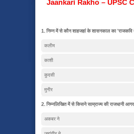
Jaankari Rakho – UPSC C
1. निम्न में से कौन शाहजहां के शासनकाल का 'राजकवि
कलीम
काशी
कुदसी
मुनीर
2. निम्नलिखित में से किसने साम्राज्य की राजधानी आगर
अकबर ने
जहांगीर ने