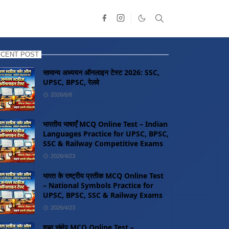
CENT POST
सामान्य अध्ययन ऑनलाइन टेस्ट 2026: SSC,
UPSC, BPSC, रेलवे
2026/6/8
भारतीय भाषाएँ MCQ Online Test – Indian
Languages Practice for UPSC, BPSC,
SSC & Railway Competitive Exams
2026/4/23
भारत के राष्ट्रीय प्रतीक MCQ Online Test
– National Symbols Practice for
UPSC, BPSC, SSC & Railway Exams
2026/4/23
शब्द संक्षेप MCQ Online Test –