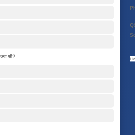
P
Q
S
 क्या थी?
HA