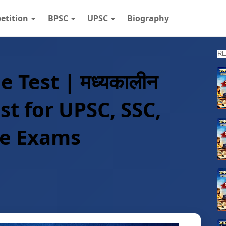
etition
BPSC
UPSC
Biography
RE
e Test | मध्यकालीन
est for UPSC, SSC,
ve Exams