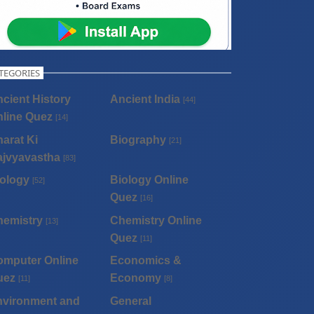
TEGORIES
cient History
Ancient India
[44]
line Quez
[14]
arat Ki
Biography
[21]
ajvyavastha
[83]
ology
Biology Online
[52]
Quez
[16]
hemistry
Chemistry Online
[13]
Quez
[11]
omputer Online
Economics &
uez
Economy
[11]
[8]
nvironment and
General