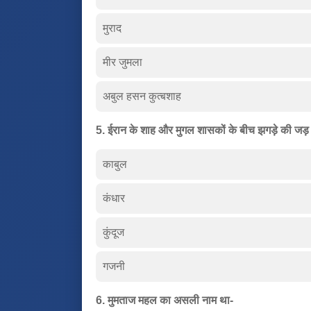
मुराद
मीर जुमला
अबुल हसन कुत्बशाह
5. ईरान के शाह और मुगल शासकों के बीच झगड़े की जड़
काबुल
कंधार
कुंदूज
गजनी
6. मुमताज महल का असली नाम था-