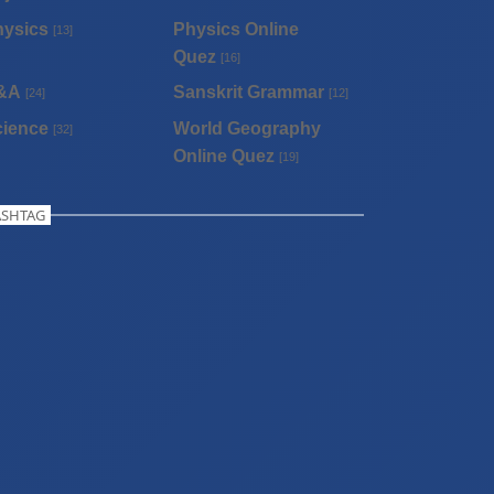
hysics
Physics Online
[13]
Quez
[16]
&A
Sanskrit Grammar
[24]
[12]
cience
World Geography
[32]
Online Quez
[19]
SHTAG