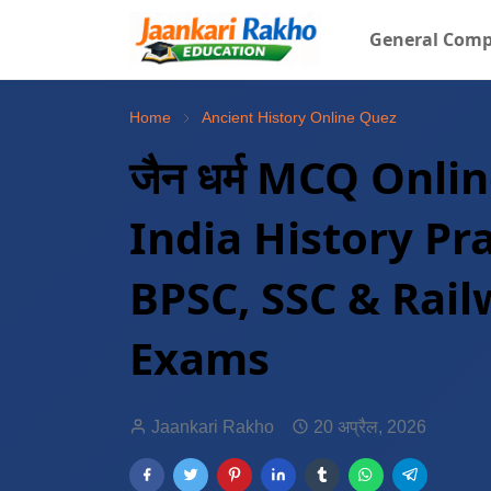
General Comp
Home
Ancient History Online Quez
जैन धर्म MCQ Onli
India History Pra
BPSC, SSC & Rai
Exams
Jaankari Rakho
20 अप्रैल, 2026