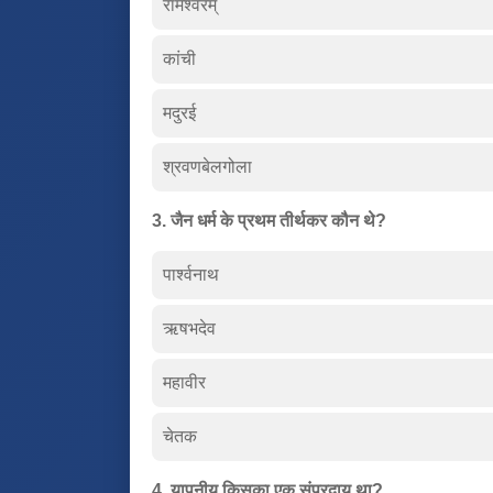
रामेश्वरम्
कांची
मदुरई
श्रवणबेलगोला
3. जैन धर्म के प्रथम तीर्थकर कौन थे?
पार्श्वनाथ
ऋषभदेव
महावीर
चेतक
4. यापनीय किसका एक संप्रदाय था?