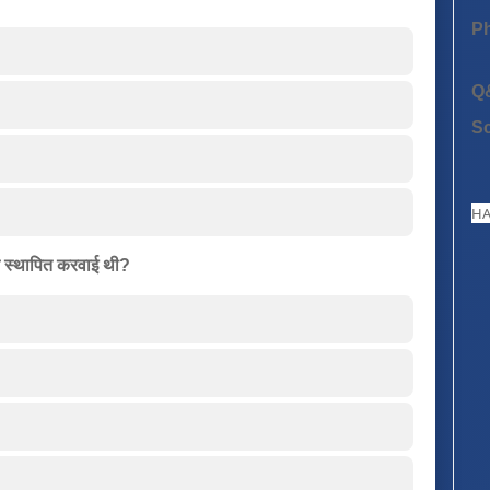
P
Q
S
HA
ने स्थापित करवाई थी?