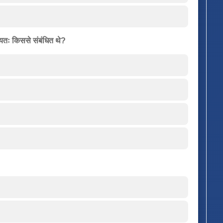
ुख्यतः किससे संबंधित थे?