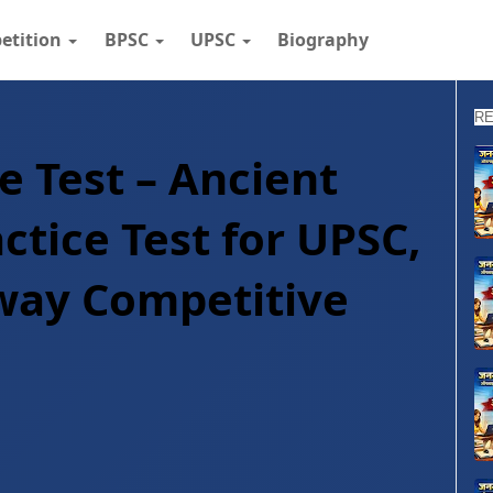
etition
BPSC
UPSC
Biography
RE
ne Test – Ancient
ctice Test for UPSC,
lway Competitive