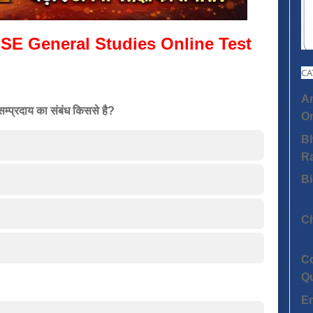
SE General Studies Online Test
CA
An
 सम्प्रदाय का संबंध किससे है?
On
Bh
R
Bi
C
C
Q
E