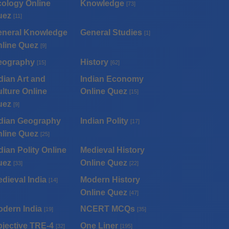
ology Online
Knowledge
[73]
uez
[11]
eneral Knowledge
General Studies
[1]
line Quez
[9]
eography
History
[15]
[62]
dian Art and
Indian Economy
lture Online
Online Quez
[15]
uez
[9]
dian Geography
Indian Polity
[17]
line Quez
[25]
dian Polity Online
Medieval History
uez
Online Quez
[33]
[22]
dieval India
Modern History
[14]
Online Quez
[47]
dern India
NCERT MCQs
[19]
[35]
jective TRE-4
One Liner
[32]
[195]