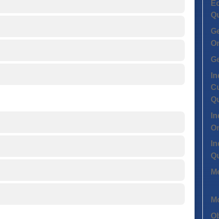
Ec
Q
G
On
G
In
Cu
Q
In
On
In
Q
Me
Mo
Ob