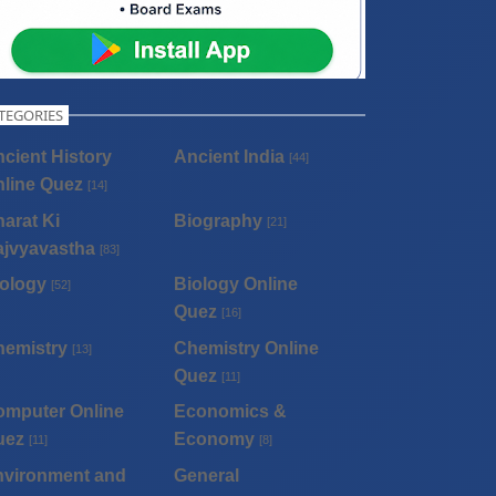
TEGORIES
cient History
Ancient India
[44]
line Quez
[14]
arat Ki
Biography
[21]
ajvyavastha
[83]
ology
Biology Online
[52]
Quez
[16]
hemistry
Chemistry Online
[13]
Quez
[11]
omputer Online
Economics &
uez
Economy
[11]
[8]
nvironment and
General